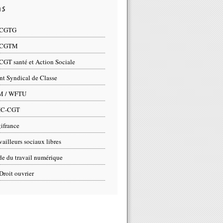
ns
 CGTG
 CGTM
CGT santé et Action Sociale
nt Syndical de Classe
M / WFTU
IC-CGT
ifrance
vailleurs sociaux libres
e du travail numérique
Droit ouvrier