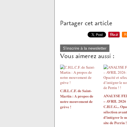
Partager cet article
R
S'inscrire à la newsletter
Vous aimerez aussi :
C.H.L.C.F. de Saint-
ANALYSE F
Martin : A propos de
– AVRIL 2026 
notre mouvement de
C.H.U.G... Opac
grève !
sélection avant
d’intégrer le 
site de Perrin !