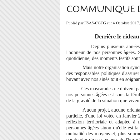
COMMUNIQUE DE P
Publié par FSAS-CGTG sur 4 Octobre 2017
Derrière le ridea
Depuis plusieurs années
l'honneur de nos personnes âgées. Si
quotidienne, des moments festifs sont
Mais notre organisation syndicale
des responsables politiques d'assure
buvant avec nos ainés tout en soignan
Ces mascarades ne doivent pas cache
nos personnes âgées est sous la fér
de la gravité de la situation que vive
Aucun projet, aucune orientation cl
partielle, d'une loi votée en Janvie
réflexion territoriale et adaptée à 
personnes âgées sinon qu'elle est la
mutualité des moyens et, plus sourn
par de plus grosses venues de l'hexa