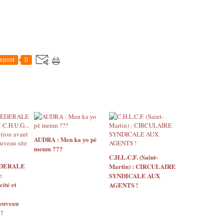
epost
0
AUDRA : Men ka yo pè
menm ???
C.H.L.C.F. (Saint-
EDERALE
Martin) : CIRCULAIRE
:
SYNDICALE AUX
ité et
AGENTS !
nouveau
 !