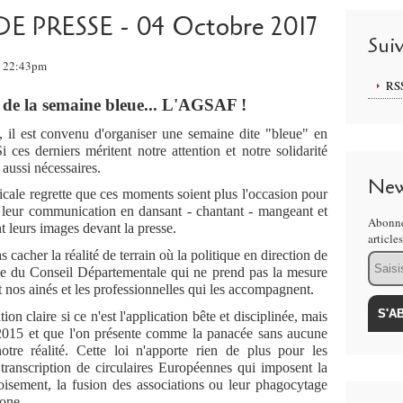
RESSE - 04 Octobre 2017
Sui
, 22:43pm
RS
u de la semaine bleue... L'AGSAF !
, il est convenu d'organiser une semaine dite "bleue" en
 ces derniers méritent notre attention et notre solidarité
 aussi nécessaires.
New
 regrette que ces moments soient plus l'occasion pour
r leur communication en dansant - chantant - mangeant et
Abonne
t leurs images devant la presse.
article
r la réalité de terrain où la politique en direction de
Email
ule du Conseil Départementale qui ne prend pas la mesure
nt nos ainés et les professionnelles qui les accompagnent.
aire si ce n'est l'application bête et disciplinée, mais
r 2015 et que l'on présente comme la panacée sans aucune
notre réalité. Cette loi n'apporte rien de plus pour les
 transcription de circulaires Européennes qui imposent la
oisement, la fusion des associations ou leur phagocytage
gone.