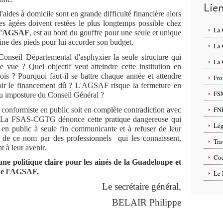
Lie
es à domicile sont en grande difficulté financière alors
es âgées doivent restées le plus longtemps possible chez
La
 l'AGSAF
, est au bord du gouffre pour une seule et unique
ine des pieds pour lui accorder son budget.
La
l Départemental d'asphyxier la seule structure qui
La 
de vue ? Quel objectif veut atteindre cette institution en
is ? Pourquoi faut-il se battre chaque année et attendre
Fro
oir le financement dû ? L'AGSAF risque la fermeture en
FS
ou imposture du Conseil Général ?
FN
formiste en public soit en complète contradiction avec
l. La FSAS-CGTG dénonce cette pratique dangereuse qui
Lég
és en public à seule fin communicante et à refuser de leur
de ce nom par des professionnels qui les connaissent,
Tra
t à leur avenir.
Cod
politique claire pour les ainés de la Guadeloupe et
de l'AGSAF.
Le 
taire général,
BELAIR Philippe