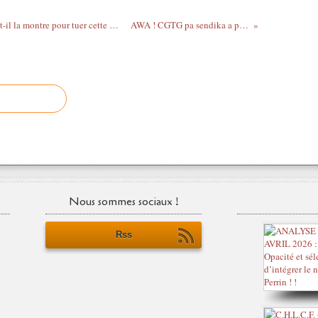
AGSAF : Le Conseil Départemental joue-t-il la montre pour tuer cette association ?
AWA ! CGTG pa sendika a patwon.
Nous sommes sociaux !
Rss