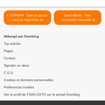
< AGIPSAH : Que se passe-
Saint-Martin : Nos
t-il dans la répartition de la
camarades interpelle la
prime COVID ?
Direction de l'hôpital sur la
recrudéscence de la Covid
et l'impréparation du
Hébergé par Overblog
CHLCF. >
Top articles
Pages
Contact
Signaler un abus
C.G.U.
Cookies et données personnelles
Préférences cookies
Voir le profil de FSAS-CGTG sur le portail Overblog