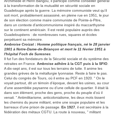
Archimède et Henri Bangou, il participe comme conseiller général
à la transformation de la mutualité en sécurité sociale en
Guadeloupe après la guerre. La mémoire communiste veut qu'il
soit mort, probablement assassiné, en pleine rue en 1951, le jour
de son élection comme maire communiste de Pointe-à-Pitre,
dans un contexte d'anticommunisme inspiré du maccarthysme
sur le continent américain. Il est resté populaire auprès des
Guadeloupéens : de nombreuses rues, squares et écoles
perpétuent sa mémoire.
Ambroise Croizat : Homme politique français, né le 28 janvier
1901 à Notre-Dame-de-Briançon et mort le 11 février 1951 à
l'hôpital Foch de Suresnes
.
Il fut l'un des fondateurs de la Sécurité sociale et du système des
retraites en France.
Ambroise adhère à la CGT puis à la SFIO
.
A dix-sept ans, il est sur tous les terrains de lutte. Il anime les
grandes grèves de la métallurgie lyonnaise. Reste à faire le pas.
Celui du congrès de Tours, où il entre au PCF en 1920. " On le
voyait partout, dit un témoin d’époque, devant les usines, au cour
d’une assemblée paysanne ou d’une cellule de quartier. Il était là
dans son élément, proche des gens, proche du peuple d’où il
venait. " Antimilitarisme, anticolonialisme, les deux mots tissent
les chemins du jeune militant, entre une soupe populaire et les
barreaux d’une prison de passage.
En 1927
, il est secrétaire à la
fédération des métaux CGTU. La route à nouveau, " militant