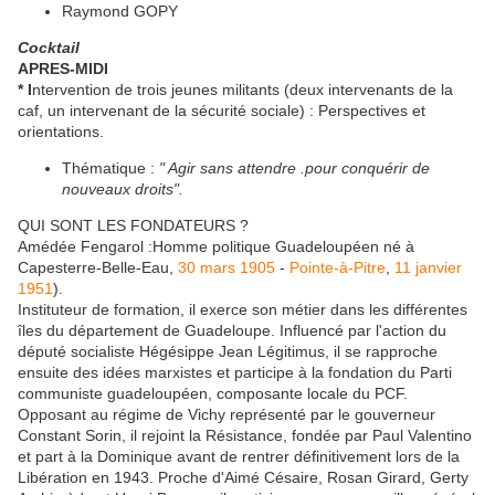
Raymond GOPY
Cocktail
APRES-MIDI
* I
ntervention de trois jeunes militants (deux intervenants de la
caf, un intervenant de la sécurité sociale) : Perspectives et
orientations.
Thématique :
" Agir sans attendre .pour conquérir de
nouveaux droits".
QUI SONT LES FONDATEURS ?
Amédée Fengarol :Homme politique Guadeloupéen né à
Capesterre-Belle-Eau,
30 mars
1905
-
Pointe-à-Pitre
,
11 janvier
1951
).
Instituteur de formation, il exerce son métier dans les différentes
îles du département de Guadeloupe. Influencé par l'action du
député socialiste Hégésippe Jean Légitimus, il se rapproche
ensuite des idées marxistes et participe à la fondation du Parti
communiste guadeloupéen, composante locale du PCF.
Opposant au régime de Vichy représenté par le gouverneur
Constant Sorin, il rejoint la Résistance, fondée par Paul Valentino
et part à la Dominique avant de rentrer définitivement lors de la
Libération en 1943. Proche d'Aimé Césaire, Rosan Girard, Gerty