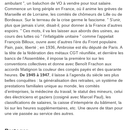
ambulant ", un baluchon de VO à vendre pour tout salaire.
Commence un long périple en France, où il anime les grèves de
Marseille et de Lorraine, les comités de chômeurs de Lille ou de
Bordeaux. Sur le terreau de la crise germe le fascisme. " S’unir,
plus que jamais s’unir, disait-il, pour donner à la France d’autres
espoirs. " Ces mots, il va les laisser aux abords des usines, au
cours des luttes où " l’infatigable unitaire " comme l’appelait
François Billoux, ouvre avec d’autres l’ère du Front populaire.
Pain, paix, liberté ; en 1936, Ambroise est élu député de Paris. A
la tête de la fédération des métaux CGT réunifiée, et derrière les
bancs de l’Assemblée, il impose la première loi sur les
conventions collectives et donne avec Benoît Frachon aux
accords Matignon la couleur des congés payés et des quarante
heures.
De 1945 à 1947
, il laisse à l’agenda du siècle ses plus
belles conquêtes : la généralisation des retraites, un système de
prestations familiales unique au monde, les comités
d’entreprises, la médecine du travail, le statut des mineurs, celui
des électriciens et gaziers (cosigné avec Marcel Paul), les
classifications de salaires, la caisse d’intempérie du bâtiment, la
loi sur les heures supplémentaires, etc. Une œuvre de titan pour
une vie passée au service des autres.