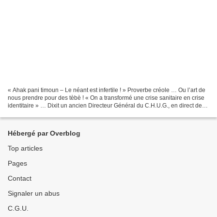
« Ahak pani timoun – Le néant est infertile ! » Proverbe créole … Ou l’art de
nous prendre pour des tèbè ! « On a transformé une crise sanitaire en crise
identitaire » … Dixit un ancien Directeur Général du C.H.U.G., en direct de
l’océan Indien, commémorant...
Hébergé par Overblog
Top articles
Pages
Contact
Signaler un abus
C.G.U.