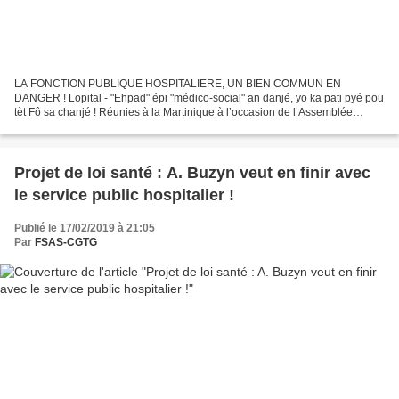
LA FONCTION PUBLIQUE HOSPITALIERE, UN BIEN COMMUN EN
DANGER ! Lopital - "Ehpad" épi "médico-social" an danjé, yo ka pati pyé pou
tèt Fô sa chanjé ! Réunies à la Martinique à l’occasion de l’Assemblée
Générale du syndicat CGTM-SANTE, les organisations...
Projet de loi santé : A. Buzyn veut en finir avec
le service public hospitalier !
Publié le 17/02/2019 à 21:05
Par
FSAS-CGTG