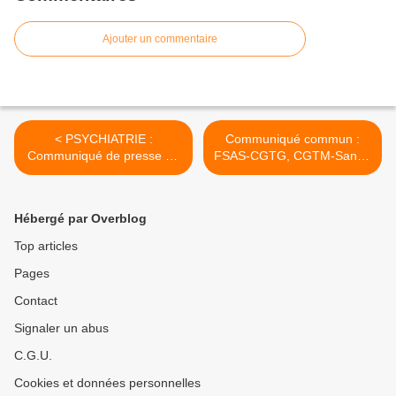
Ajouter un commentaire
< PSYCHIATRIE :
Communiqué commun :
Communiqué de presse de
FSAS-CGTG, CGTM-Santé,
nos camarades de la CGT -
UTG-Santé et CGT-Santé >
Vinatier
Hébergé par Overblog
Top articles
Pages
Contact
Signaler un abus
C.G.U.
Cookies et données personnelles