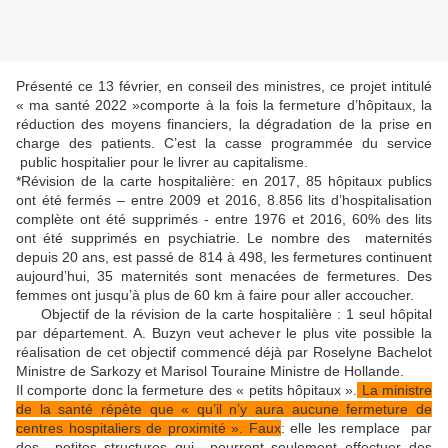
Présenté ce 13 février, en conseil des ministres, ce projet intitulé
« ma santé 2022 »comporte à la fois la fermeture d’hôpitaux, la
réduction des moyens financiers, la dégradation de la prise en
charge des patients. C’est la casse programmée du service
public hospitalier pour le livrer au capitalisme.
*Révision de la carte hospitalière: en 2017, 85 hôpitaux publics
ont été fermés – entre 2009 et 2016, 8.856 lits d’hospitalisation
complète ont été supprimés - entre 1976 et 2016, 60% des lits
ont été supprimés en psychiatrie. Le nombre des maternités
depuis 20 ans, est passé de 814 à 498, les fermetures continuent
aujourd’hui, 35 maternités sont menacées de fermetures. Des
femmes ont jusqu’à plus de 60 km à faire pour aller accoucher.
Objectif de la révision de la carte hospitalière : 1 seul hôpital
par département. A. Buzyn veut achever le plus vite possible la
réalisation de cet objectif commencé déjà par Roselyne Bachelot
Ministre de Sarkozy et Marisol Touraine Ministre de Hollande.
Il comporte donc la fermeture des « petits hôpitaux ».
La ministre
de la santé répète que « qu’il n’y aura aucune fermeture de
centres hospitaliers de proximité ». Faux
: elle les remplace par
des petites structures qui pourront seulement effectuer des