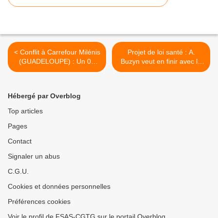
< Conflit à Carrefour Milénis
Projet de loi santé : A.
(GUADELOUPE) : Un 02
Buzyn veut en finir avec le
Février décisif sous la
service public hospitalier ! >
pression populaire !
Hébergé par Overblog
Top articles
Pages
Contact
Signaler un abus
C.G.U.
Cookies et données personnelles
Préférences cookies
Voir le profil de FSAS-CGTG sur le portail Overblog