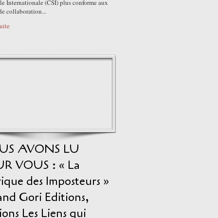
le Internationale (CSI) plus conforme aux
e collaboration...
suite
US AVONS LU
R VOUS : « La
ique des Imposteurs »
nd Gori Editions,
ions Les Liens qui