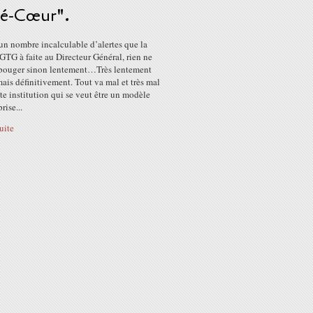
ré-Cœur".
un nombre incalculable d’alertes que la
TG à faite au Directeur Général, rien ne
bouger sinon lentement…Très lentement
ais définitivement. Tout va mal et très mal
te institution qui se veut être un modèle
rise...
suite