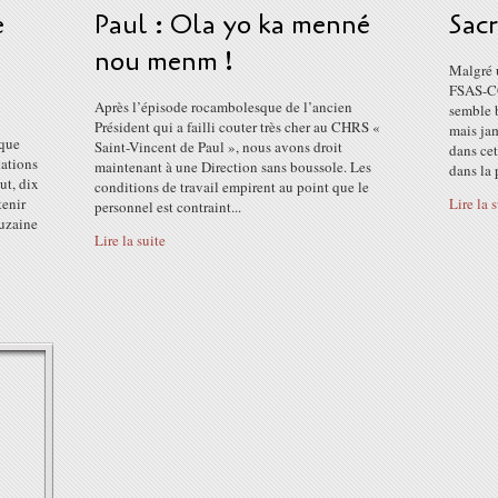
e
Paul : Ola yo ka menné
Sac
nou menm !
Malgré 
FSAS-CG
Après l’épisode rocambolesque de l’ancien
semble 
Président qui a failli couter très cher au CHRS «
mais jam
ique
Saint-Vincent de Paul », nous avons droit
dans cet
tations
maintenant à une Direction sans boussole. Les
dans la p
t, dix
conditions de travail empirent au point que le
tenir
Lire la 
personnel est contraint...
ouzaine
Lire la suite