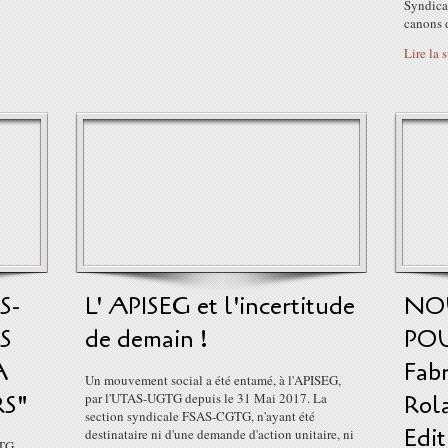
Syndica
canons d
Lire la 
S-
L' APISEG et l'incertitude
NO
S
de demain !
POU
A
Fabr
Un mouvement social a été entamé, à l'APISEG,
RS"
par l'UTAS-UGTG depuis le 31 Mai 2017. La
Rola
section syndicale FSAS-CGTG, n'ayant été
Edit
destinataire ni d'une demande d'action unitaire, ni
TG,