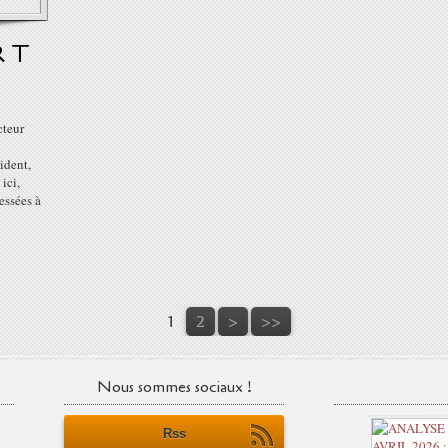
R T
cteur
dent,
ici,
essées à
1
2
>
>>
Nous sommes sociaux !
Rss