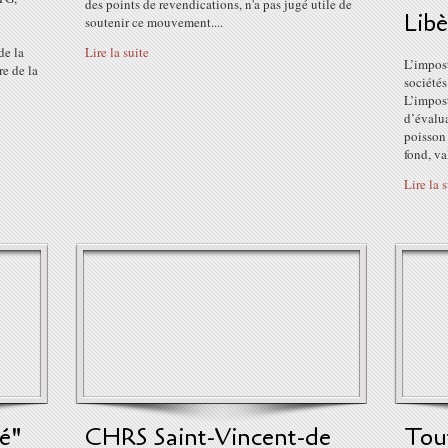
des points de revendications, n'a pas jugé utile de
Libè
soutenir ce mouvement....
de la
Lire la suite
L’impost
re de la
sociétés
L’impost
d’évalu
poisson 
fond, val
Lire la 
é"
CHRS Saint-Vincent-de
Tou