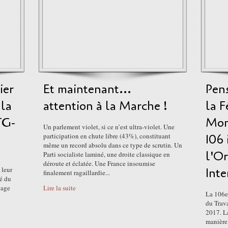
ier
Et maintenant...
Pens
 la
attention à la Marche !
la F
TG-
Mon
Un parlement violet, si ce n’est ultra-violet. Une
participation en chute libre (43%), constituant
106
même un record absolu dans ce type de scrutin. Un
l'Or
Parti socialiste laminé, une droite classique en
déroute et éclatée. Une France insoumise
 leur
Inte
finalement ragaillardie...
té du
tage
Lire la suite
La 106e
du Trava
2017. L
manière