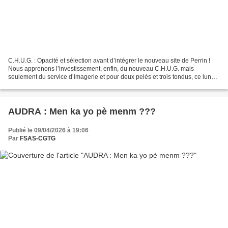
C.H.U.G. : Opacité et sélection avant d’intégrer le nouveau site de Perrin !
Nous apprenons l’investissement, enfin, du nouveau C.H.U.G. mais
seulement du service d’imagerie et pour deux pelés et trois tondus, ce lundi
13 Avril dernier. L’idée serait,...
AUDRA : Men ka yo pè menm ???
Publié le 09/04/2026 à 19:06
Par
FSAS-CGTG