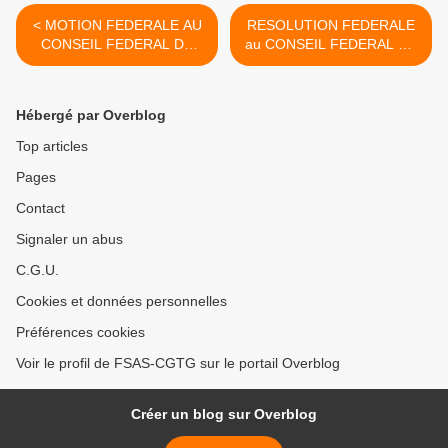
< MOTION FEDERALE AU
RESOLUTION FEDERALE
CONSEIL FEDERAL DU
au CONSEIL FEDERAL DU
VENDREDI 27 Mars 2026 :
VENDREDI 27 Mars 2026 :
SUR LA REFORME DE
SUR LA POLITIQUE DE
L’AIDE A DOMICILE EN
FUSION DES HÔPITAUX
Hébergé par Overblog
GUADELOUPE
EN GUADELOUPE. >
Top articles
Pages
Contact
Signaler un abus
C.G.U.
Cookies et données personnelles
Préférences cookies
Voir le profil de FSAS-CGTG sur le portail Overblog
Créer un blog sur Overblog