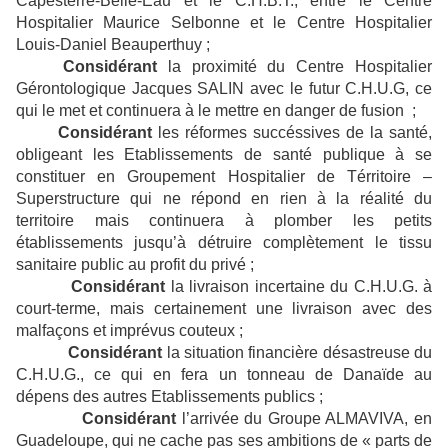
Capesterre-Belle-Eau et le C.H.B.T., entre le Centre
Hospitalier Maurice Selbonne et le Centre Hospitalier
Louis-Daniel Beauperthuy ;
Considérant
la proximité du Centre Hospitalier
Gérontologique Jacques SALIN avec le futur C.H.U.G, ce
qui le met et continuera à le mettre en danger de fusion ;
Considérant
les réformes succéssives de la santé,
obligeant les Etablissements de santé publique à se
constituer en Groupement Hospitalier de Térritoire –
Superstructure qui ne répond en rien à la réalité du
territoire mais continuera à plomber les petits
établissements jusqu’à détruire complètement le tissu
sanitaire public au profit du privé ;
Considérant
la livraison incertaine du C.H.U.G. à
court-terme, mais certainement une livraison avec des
malfaçons et imprévus couteux ;
Considérant
la situation financière désastreuse du
C.H.U.G., ce qui en fera un tonneau de Danaïde au
dépens des autres Etablissements publics ;
Considérant
l’arrivée du Groupe ALMAVIVA, en
Guadeloupe, qui ne cache pas ses ambitions de « parts de