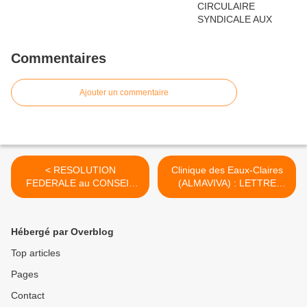
Commentaires
Ajouter un commentaire
< RESOLUTION
Clinique des Eaux-Claires
FEDERALE au CONSEIL
(ALMAVIVA) : LETTRE
FEDERAL DU VENDREDI
OUVERTE AU
27 Mars 2026 : SUR LA
PERSONNEL ! >
CONVENTION
Hébergé par Overblog
COLLECTIVE DES
ETABLISSEMENTS DE
Top articles
SANTE PRIVEE DE LA
Pages
GUADELOUPE.
Contact