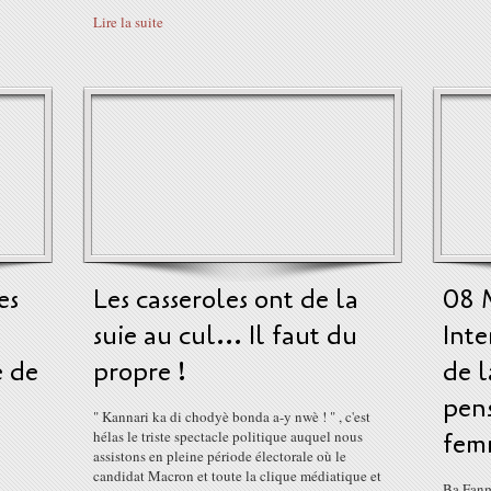
Lire la suite
es
Les casseroles ont de la
08 M
suie au cul... Il faut du
Inte
e de
propre !
de 
pens
" Kannari ka di chodyè bonda a-y nwè ! " , c'est
hélas le triste spectacle politique auquel nous
fem
assistons en pleine période électorale où le
candidat Macron et toute la clique médiatique et
Ba Fanm