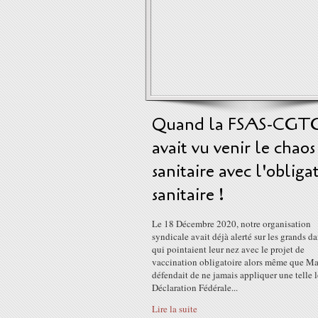
Quand la FSAS-CGT
avait vu venir le chaos
sanitaire avec l'obliga
sanitaire !
Le 18 Décembre 2020, notre organisation
syndicale avait déjà alerté sur les grands d
qui pointaient leur nez avec le projet de
vaccination obligatoire alors même que Ma
défendait de ne jamais appliquer une telle l
Déclaration Fédérale...
Lire la suite