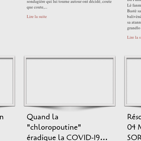
sondagière qui lui tourne autour ont décidé, coute
Lè fanm
que coute,...
Bastè sa
Lire la suite
balivèn
sa atann
grandlo
Lire la 
on
Quand la
Réso
"chloropoutine"
04 
éradique la COVID-19...
SOR