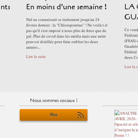
ants
En moins d'une semaine !
LA 
GU
Nul ne connaissait ce traitement jusqu'au 24
février dernier : la "Chloropoutine" ! Ne voilà t-il
Ce vend
pas qu'il s'est imposé à nous plus de force que de
Fédérati
gré. Plus de covid dans les média mais une autre
(FSAS) 
peur est distillée pour faire oublier les deux
Guadelo
années...
Fédéral 
Lire la suite
deux Co
Lire la 
Nous sommes sociaux !
Rss