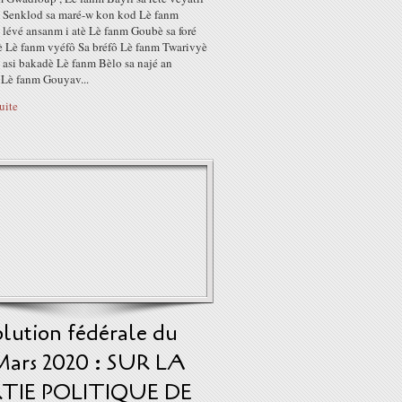
 Senklod sa maré-w kon kod Lè fanm
 lévé ansanm i atè Lè fanm Goubè sa foré
è Lè fanm vyéfô Sa bréfô Lè fanm Twarivyè
 asi bakadè Lè fanm Bèlo sa najé an
 Lè fanm Gouyav...
suite
lution fédérale du
Mars 2020 : SUR LA
TIE POLITIQUE DE