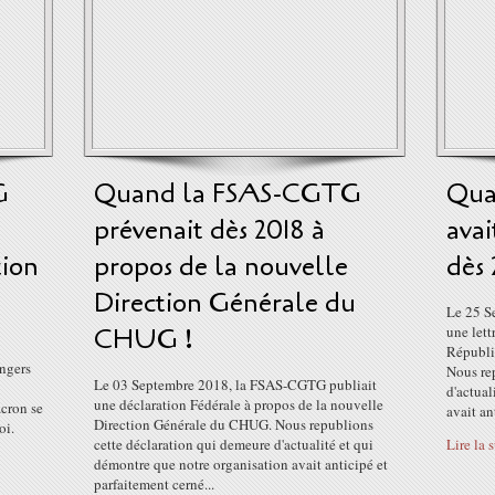
G
Quand la FSAS-CGTG
Qua
prévenait dès 2018 à
avai
tion
propos de la nouvelle
dès 
Direction Générale du
Le 25 S
CHUG !
une lett
Républiq
angers
Nous rep
Le 03 Septembre 2018, la FSAS-CGTG publiait
d'actual
une déclaration Fédérale à propos de la nouvelle
cron se
avait ant
Direction Générale du CHUG. Nous republions
oi.
cette déclaration qui demeure d'actualité et qui
Lire la 
démontre que notre organisation avait anticipé et
parfaitement cerné...