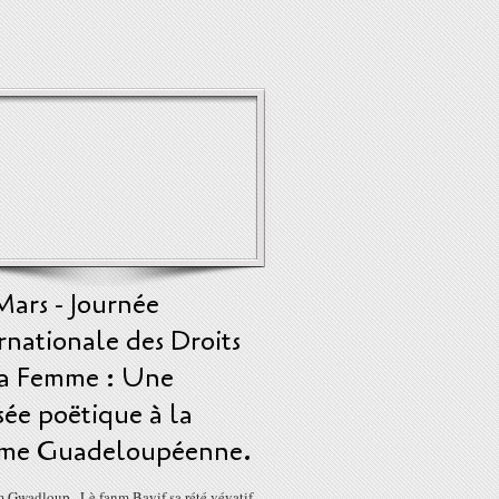
ars - Journée
rnationale des Droits
la Femme : Une
ée poëtique à la
me Guadeloupéenne.
 Gwadloup , Lè fanm Bayif sa rété véyatif