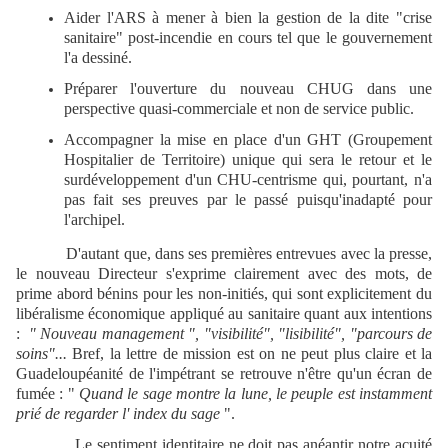
Aider l'ARS à mener à bien la gestion de la dite "crise
sanitaire" post-incendie en cours tel que le gouvernement
l'a dessiné.
Préparer l'ouverture du nouveau CHUG dans une
perspective quasi-commerciale et non de service public.
Accompagner la mise en place d'un GHT (Groupement
Hospitalier de Territoire) unique qui sera le retour et le
surdéveloppement d'un CHU-centrisme qui, pourtant, n'a
pas fait ses preuves par le passé puisqu'inadapté pour
l'archipel.
D'autant que, dans ses premières entrevues avec la presse,
le nouveau Directeur s'exprime clairement avec des mots, de
prime abord bénins pour les non-initiés, qui sont explicitement du
libéralisme économique appliqué au sanitaire quant aux intentions
:
" Nouveau management ", "visibilité", "lisibilité", "parcours de
soins"...
Bref, la lettre de mission est on ne peut plus claire et la
Guadeloupéanité de l'impétrant se retrouve n'être qu'un écran de
fumée : "
Quand le sage montre la lune, le peuple est instamment
prié de regarder l' index
du sage
".
Le sentiment identitaire ne doit pas anéantir notre acuité