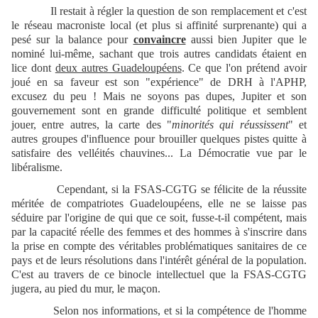
Il restait à régler la question de son remplacement et c'est
le réseau macroniste local (et plus si affinité surprenante) qui a
pesé sur la balance pour
convaincre
aussi bien Jupiter que le
nominé lui-même, sachant que trois autres candidats étaient en
lice dont
deux autres Guadeloupéens
. Ce que l'on prétend avoir
joué en sa faveur est son "expérience" de DRH à l'APHP,
excusez du peu ! Mais ne soyons pas dupes, Jupiter et son
gouvernement sont en grande difficulté politique et semblent
jouer, entre autres, la carte des "
minorités qui réussissent
" et
autres groupes d'influence pour brouiller quelques pistes quitte à
satisfaire des velléités chauvines... La Démocratie vue par le
libéralisme.
Cependant, si la FSAS-CGTG se félicite de la réussite
méritée de compatriotes Guadeloupéens, elle ne se laisse pas
séduire par l'origine de qui que ce soit, fusse-t-il compétent, mais
par la capacité réelle des femmes et des hommes à s'inscrire dans
la prise en compte des véritables problématiques sanitaires de ce
pays et de leurs résolutions dans l'intérêt général de la population.
C'est au travers de ce binocle intellectuel que la FSAS-CGTG
jugera, au pied du mur, le maçon.
Selon nos informations, et si la compétence de l'homme