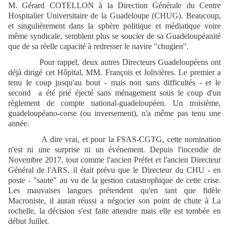
M. Gérard COTELLON à la Direction Générale du Centre
Hospitalier Universitaire de la Guadeloupe (CHUG). Beaucoup,
et singulièrement dans la sphère politique et médiatique voire
même syndicale, semblent plus se soucier de sa Guadeloupéanité
que de sa réelle capacité à redresser le navire "chugien".
Pour rappel, deux autres Directeurs Guadeloupéens ont
déjà dirigé cet Hôpital, MM. François et Jolivières. Le premier a
tenu le coup jusqu'au bout - mais non sans difficultés - et le
second a été prié éjecté sans ménagement sous le coup d'un
règlement de compte national-guadeloupéen. Un troisième,
guadeloupéano-corse (ou inversement), n'a même pas tenu une
année.
A dire vrai, et pour la FSAS-CGTG, cette nomination
n'est ni une surprise ni un événement. Depuis l'incendie de
Novembre 2017, tout comme l'ancien Préfet et l'ancien Directeur
Général de l'ARS, il était prévu que le Directeur du CHU - en
poste - "saute" au vu de la gestion catastrophique de cette crise.
Les mauvaises langues prétendent qu'en tant que fidèle
Macroniste, il aurait réussi a négocier son point de chute à La
rochelle, la décision s'est faite attendre mais elle est tombée en
début Juillet.