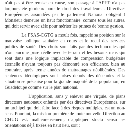
n'ait pas à être remise en cause, son passage à l'APHP n'a pas
toujours été glorieux pour le droit des travailleurs... Directives
Européennes assimilées par le parlement National obligent !
Monsieur demeure un haut fonctionnaire, comme tous les autres,
qui doit servir avec zèle pour mériter les primes de bonne gestion.
La FSAS-CGTG a moult fois, rappelé sa position sur la
mauvaise politique sanitaire en cours et le recul des services
publics de santé. Des choix sont faits par des technocrates qui
n'ont aucune prise réelle avec le terrain et les besoins mais qui
sont dans une logique implacable de compression budgétaire
éternelle n'ayant toujours pas démontré son efficience, bien au
contraire, après trente années de matraquages néolibérales. Des
sentences idéologiques sont prises depuis des décennies et la
situation se précarise pour la grande majorité de la population, en
Guadeloupe comme sur le plan national.
L'application, sans y enlever une virgule, de plans
directeurs nationaux enfantés par des directives Européennes, sur
un archipel qui doit faire face à des risques multiples, est un non-
sens. Pourtant, la mission première de toute nouvelle Direction au
CHUG est, malheureusement, d'appliquer stricto sensu les
orientations déjà fixées en haut lieu, soit :