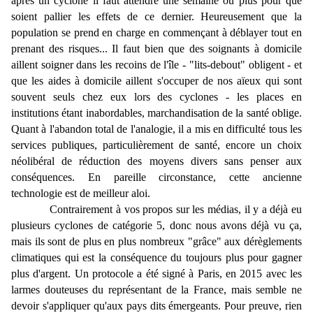
après un cyclone il faut attendre une semaine ou plus pour que
soient pallier les effets de ce dernier. Heureusement que la
population se prend en charge en commençant à déblayer tout en
prenant des risques... Il faut bien que des soignants à domicile
aillent soigner dans les recoins de l'île - "lits-debout" obligent - et
que les aides à domicile aillent s'occuper de nos aïeux qui sont
souvent seuls chez eux lors des cyclones - les places en
institutions étant inabordables, marchandisation de la santé oblige.
Quant à l'abandon total de l'analogie, il a mis en difficulté tous les
services publiques, particulièrement de santé, encore un choix
néolibéral de réduction des moyens divers sans penser aux
conséquences. En pareille circonstance, cette ancienne
technologie est de meilleur aloi.
Contrairement à vos propos sur les médias, il y a déjà eu
plusieurs cyclones de catégorie 5, donc nous avons déjà vu ça,
mais ils sont de plus en plus nombreux "grâce" aux dérèglements
climatiques qui est la conséquence du toujours plus pour gagner
plus d'argent. Un protocole a été signé à Paris, en 2015 avec les
larmes douteuses du représentant de la France, mais semble ne
devoir s'appliquer qu'aux pays dits émergeants. Pour preuve, rien