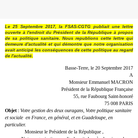
Le 25 Septembre 2017, la FSAS-CGTG publiait une lettre
ouverte à l'endroit du Président de la République à propos
de sa politique sanitaire. Nous republions cette lettre qui
demeure d'actualité et qui démontre que notre organisation
avait anticipé les conséquences de cette politique au regard
de l'actualité.
Basse-Terre, le 20 Septembre 2017
A
Monsieur Emmanuel MACRON
Président de la République Française
55, rue Faubourg Saint-honoré
75 008 PARIS
Objet
:
Votre gestion des deux ouragans, Votre politique sanitaire
et sociale en France, en général, et en Guadeloupe, en
particulier.
Monsieur le Président de la République ,