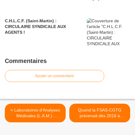
C.H.L.C.F. (Saint-Martin) :
CIRCULAIRE SYNDICALE AUX
AGENTS !
Commentaires
Ajouter un commentaire
< Laboratoires d'Analyses
Quand la FSAS-CGTG
Médicales (L.A.M.) :
prévenait dès 2018 à
Négociation nationale de
propos de la nouvelle
branches en cours.
Direction Générale du
CHUG ! >