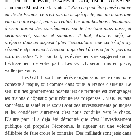
déjà, en nous adressant, le 24 Février 2016, à Mme TOURAINE
- ancienne Ministre de la santé - "
Rien ne peut être pensé comme
en Ile-de-France, ce n'est pas de la spécificité, encore moins une
vue de notre esprit, mais la réalité. Les modifications climatiques
à venir auront des conséquences sur le territoire mais aussi, et
certainement, sociale et sanitaire. Il faut, d'ors et déjà, se
préparer dans un dispositif plus "tentaculaire" que centré afin d'y
répondre efficacement. Demain appartient à nos enfants, pas aux
extra-terrestres
". Et pourtant, les événements ne suggèrent aucun
fléchissement de votre part : Les G.H.T. seront mis en place,
vaille que vaille.
Les G.H.T. sont une hérésie organisationnelle dans notre
contexte à risque, tout comme dans toute la France d'ailleurs. Le
seul but des groupements hospitaliers de territoire est d'engranger
les fusions d'hôpitaux pour réduire les "dépenses". Mais les faits
sont têtus, la santé et le social sont des investissements politiques
et les considérer autrement c'est nous conduire vers le chaos.
D'autre part, il a déjà été démontré que c'est l'investissement
publique qui propulse l'économie, la rigueur est une volonté
délibérée de faire croire le contraire. Des milliards sont jetés dans