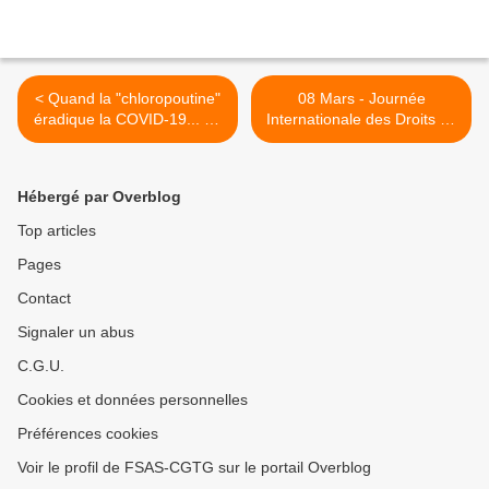
< Quand la "chloropoutine"
08 Mars - Journée
éradique la COVID-19... En
Internationale des Droits de
moins d'une semaine !
la Femme : Une pensée
poëtique à la femme
Guadeloupéenne. >
Hébergé par Overblog
Top articles
Pages
Contact
Signaler un abus
C.G.U.
Cookies et données personnelles
Préférences cookies
Voir le profil de FSAS-CGTG sur le portail Overblog