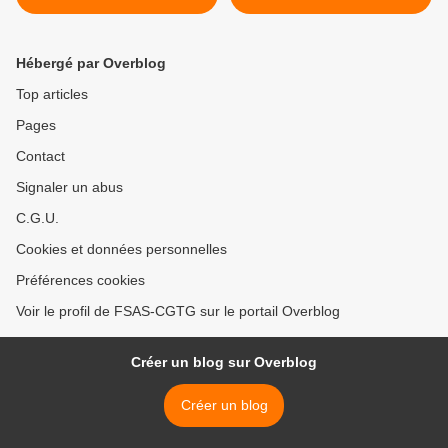
FEDERAL DU VENDREDI
VENDREDI 27 Mars 2026 :
27 Mars 2026 : SUR LE
SUR LA CONVENTION
PROJET DE
COLLECTIVE DES
Hébergé par Overblog
CHANGEMENT
ETABLISSEMENTS DE
STATUTAIRE EN
SANTE PRIVEE DE LA
Top articles
GUADELOUPE.
GUADELOUPE. >
Pages
Contact
Signaler un abus
C.G.U.
Cookies et données personnelles
Préférences cookies
Voir le profil de FSAS-CGTG sur le portail Overblog
Créer un blog sur Overblog
Créer un blog