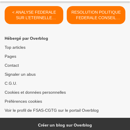
< ANALYSE FEDERALE
RESOLUTION POLITIQUE
SUR L’ETERNELLE
FEDERALE CONSEIL
OUVERTURE DU
FEDERAL DU VENDREDI
NOUVEAU C.H.U.G… Mars
28 Mars 2025 SUR LES
2025
DERIVES BELLICISTES DU
Hébergé par Overblog
GOUVERNEMENT ! >
Top articles
Pages
Contact
Signaler un abus
C.G.U.
Cookies et données personnelles
Préférences cookies
Voir le profil de FSAS-CGTG sur le portail Overblog
Créer un blog sur Overblog