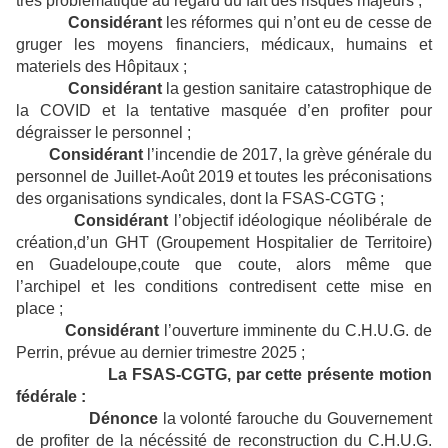
très problématique au regard du fait des risques majeurs ;
Considérant
les réformes qui n’ont eu de cesse de
gruger les moyens financiers, médicaux, humains et
materiels des Hôpitaux ;
Considérant
la gestion sanitaire catastrophique de
la COVID et la tentative masquée d’en profiter pour
dégraisser le personnel ;
Considérant
l’incendie de 2017, la grève générale du
personnel de Juillet-Août 2019 et toutes les préconisations
des organisations syndicales, dont la FSAS-CGTG ;
Considérant
l’objectif idéologique néolibérale de
création,d’un GHT (Groupement Hospitalier de Territoire)
en Guadeloupe,coute que coute, alors même que
l’archipel et les conditions contredisent cette mise en
place ;
Considérant
l’ouverture imminente du C.H.U.G. de
Perrin, prévue au dernier trimestre 2025 ;
La FSAS-CGTG, par cette présente motion
fédérale :
Dénonce
la volonté farouche du Gouvernement
de profiter de la nécéssité de reconstruction du C.H.U.G.