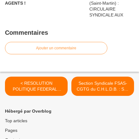
AGENTS !
Commentaires
Ajouter un commentaire
< RESOLUTION
Section Syndicale FSAS-
POLITIQUE FEDERALE
CGTG du C.H.L.D.B. : Sôti
CONSEIL FEDERAL DU
an boukan… Tonbé an
VENDREDI 28 Mars 2025
volkan ! >
SUR LES DERIVES
Hébergé par Overblog
BELLICISTES DU
GOUVERNEMENT !
Top articles
Pages