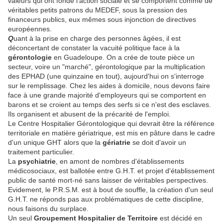
valeurs qui ont fondé l'action sociale et se comportent comme de
véritables petits patrons du MEDEF, sous la pression des
financeurs publics, eux mêmes sous injonction de directives
européennes.
Q
uant à la prise en charge des personnes âgées, il est
déconcertant de constater la vacuité politique face à la
gérontologie
en Guadeloupe. On a crée de toute pièce un
secteur, voire un "marché", gérontologique par la multiplication
des EPHAD (une quinzaine en tout), aujourd'hui on s'interroge
sur le remplissage. Chez les aides à domicile, nous devons faire
face à une grande majorité d'employeurs qui se comportent en
barons et se croient au temps des serfs si ce n'est des esclaves.
Ils organisent et abusent de la précarité de l'emploi.
Le Centre Hospitalier Gérontologique qui devrait être la référence
territoriale en matière gériatrique, est mis en pâture dans le cadre
d'un unique GHT alors que la
gériatrie
se doit d'avoir un
traitement particulier.
La
psychiatrie
, en amont de nombres d'établissements
médicosociaux, est ballotée entre G.H.T. et projet d'établissement
public de santé mort-né sans laisser de véritables perspectives.
Evidement, le P.R.S.M. est à bout de souffle, la création d'un seul
G.H.T. ne réponds pas aux problématiques de cette discipline,
nous faisons du surplace.
Un seul
Groupement Hospitalier de Territoire
est décidé en