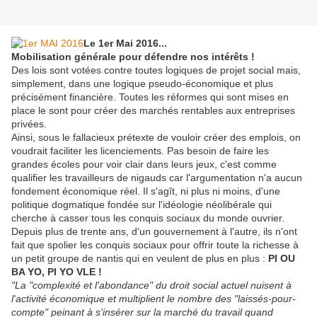
Le 1er Mai 2016...
Mobilisation générale pour défendre nos intérêts !
Des lois sont votées contre toutes logiques de projet social mais,
simplement, dans une logique pseudo-économique et plus
précisément financière. Toutes les réformes qui sont mises en
place le sont pour créer des marchés rentables aux entreprises
privées.
Ainsi, sous le fallacieux prétexte de vouloir créer des emplois, on
voudrait faciliter les licenciements. Pas besoin de faire les
grandes écoles pour voir clair dans leurs jeux, c'est comme
qualifier les travailleurs de nigauds car l'argumentation n'a aucun
fondement économique réel. Il s'agît, ni plus ni moins, d'une
politique dogmatique fondée sur l'idéologie néolibérale qui
cherche à casser tous les conquis sociaux du monde ouvrier
.
Depuis plus de trente ans, d'un gouvernement à l'autre, ils n'ont
fait que spolier les conquis sociaux pour offrir toute la richesse à
un petit groupe de nantis qui en veulent de plus en plus :
PI OU
BA YO, PI YO VLE !
"
La "complex
ité et l'abondance" du droit social actuel nuisent à
l'activité économique et multiplient le nombre des "laissés-pour-
compte" peinant à s'insérer sur la marché du travail quand