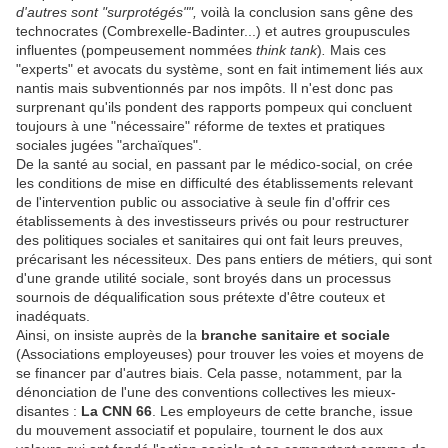
d'autres sont "surprotégés"",
voilà la conclusion sans gêne des
technocrates (Combrexelle-Badinter...) et autres groupuscules
influentes (pompeusement nommées
think tank
)
.
Mais ces
"experts" et avocats du système, sont en fait intimement liés aux
nantis mais subventionnés par nos impôts. Il n'est donc pas
surprenant qu'ils pondent des rapports pompeux qui concluent
toujours à une "nécessaire" réforme de textes et pratiques
sociales jugées "archaïques".
De la santé au social, en passant par le médico-social, on crée
les conditions de mise en difficulté des établissements relevant
de l'intervention public ou associative à seule fin d'offrir ces
établissements à des investisseurs privés ou pour restructurer
des politiques sociales et sanitaires qui ont fait leurs preuves,
précarisant les nécessiteux. Des pans entiers de métiers, qui sont
d'une grande utilité sociale, sont broyés dans un processus
sournois de déqualification sous prétexte d'être couteux et
inadéquats.
Ainsi, on insiste auprès de la
branche sanitaire et sociale
(Associations employeuses) pour trouver les voies et moyens de
se financer par d'autres biais. Cela passe, notamment, par la
dénonciation de l'une des conventions collectives les mieux-
disantes :
La CNN 66
. Les employeurs de cette branche, issue
du mouvement associatif et populaire, tournent le dos aux