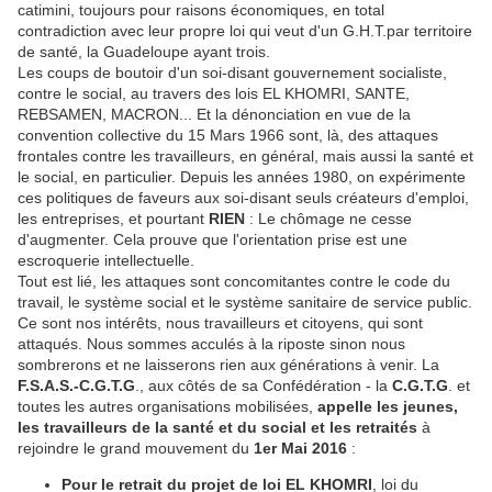
catimini, toujours pour raisons économiques, en total
contradiction avec leur propre loi qui veut d'un G.H.T.par territoire
de santé, la Guadeloupe ayant trois.
Les coups de boutoir d'un soi-disant gouvernement socialiste,
contre le social, au travers des lois EL KHOMRI, SANTE,
REBSAMEN, MACRON... Et la dénonciation en vue de la
convention collective du 15 Mars 1966 sont, là, des attaques
frontales contre les travailleurs, en général, mais aussi la santé et
le social, en particulier. Depuis les années 1980, on expérimente
ces politiques de faveurs aux soi-disant seuls créateurs d'emploi,
les entreprises, et pourtant
RIEN
: Le chômage ne cesse
d'augmenter. Cela prouve que l'orientation prise est une
escroquerie intellectuelle.
Tout est lié, les attaques sont concomitantes contre le code du
travail, le système social et le système sanitaire de service public.
Ce sont nos intérêts, nous travailleurs et citoyens, qui sont
attaqués. Nous sommes acculés à la riposte sinon nous
sombrerons et ne laisserons rien aux générations à venir. La
F.S.A.S.-C.G.T.G
., aux côtés de sa Confédération - la
C.G.T.G
. et
toutes les autres organisations mobilisées,
appelle les jeunes,
les travailleurs de la santé et du social et les retraités
à
rejoindre le grand mouvement du
1er Mai 2016
:
Pour le retrait du projet de loi EL KHOMRI
, loi du