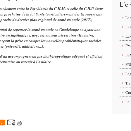
Lie
rochement entre la Psychiatrie du C.H.M. et celle du C.H.U. (sous
tion prochaine de la loi Santé (particulièrement des Groupements
La
e proche du dernier plan régional de santé mentale (2017);
La
ntal de repenser la santé mentale en Guadeloupe en ayant une
itoire archipélagique, avec les moyens nécessaires (Humains,
La 
forçant la prise en compte les nouvelles problématiques sociales
Fro
 (précarité, addictions...).
FS
s d'un accompagnement psychothérapeutique adéquat et efficient.
curitaire ou revenir à l'asilaire.
FN
Lég
Tra
Cod
Le 
0