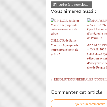
S'inscrire à la newsletter
Vous aimerez aussi :
C.H.L.C.F. de Saint-
ANALYSE F
Martin : A propos de
– AVRIL 2026 
notre mouvement de
C.H.U.G... Opac
grève !
sélection avant
d’intégrer le 
site de Perrin !
Commenter cet article
Ajouter un commentaire