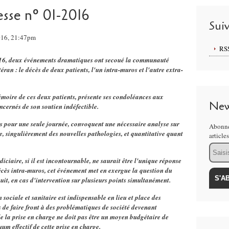
sse n° 01-2016
Sui
2016, 21:47pm
RS
016, deux événements dramatiques ont secoué la communauté
ran : le décès de deux patients, l'un intra-muros et l'autre extra-
oire de ces deux patients, présente ses condoléances aux
New
oncernés de son soutien indéfectible.
es pour une seule journée, convoquent une nécessaire analyse sur
Abonne
ve, singulièrement des nouvelles pathologies, et quantitative quant
article
Email
iaire, si il est incontournable, ne saurait être l'unique réponse
décès intra-muros, cet événement met en exergue la question du
it, en cas d'intervention sur plusieurs points simultanément.
sociale et sanitaire est indispensable en lieu et place des
 de faire front à des problématiques de société devenant
de la prise en charge ne doit pas être un moyen budgétaire de
uum effectif de cette prise en charge.