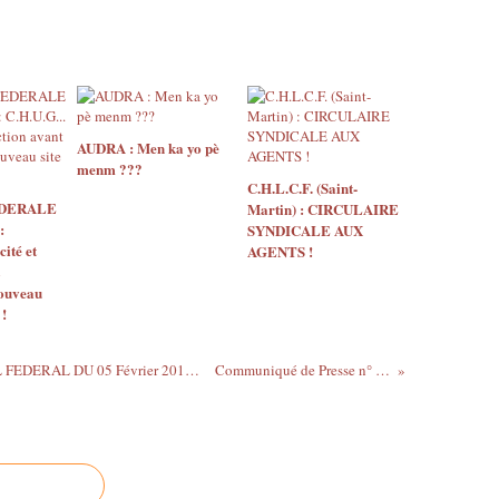
AUDRA : Men ka yo pè
menm ???
C.H.L.C.F. (Saint-
EDERALE
Martin) : CIRCULAIRE
:
SYNDICALE AUX
ité et
AGENTS !
nouveau
 !
RESOLUTIONS FEDERALES (CONSEIL FEDERAL DU 05 Février 2016 à Saint-Claude)
Communiqué de Presse n° 01-2016