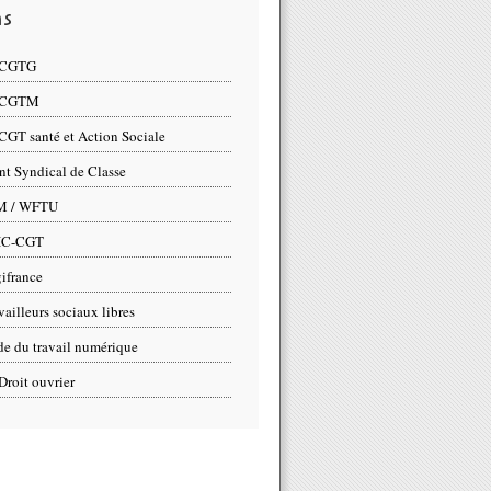
ns
 CGTG
 CGTM
CGT santé et Action Sociale
nt Syndical de Classe
M / WFTU
IC-CGT
ifrance
vailleurs sociaux libres
e du travail numérique
Droit ouvrier