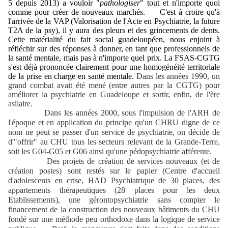
5 depuis 2013) a vouloir "
pathologiser
" tout et n'importe quoi
comme pour créer de nouveaux marchés.
C'est à croire qu'à
l'arrivée de la VAP (Valorisation de l'Acte en Psychiatrie, la future
T2A de la psy), il y aura des pleurs et des grincements de dents.
Cette matérialité du fait social guadeloupéen, nous enjoint à
réfléchir sur des réponses à donner, en tant que professionnels de
la santé mentale, mais pas à n'importe quel prix. La FSAS-CGTG
s'est déjà prononcée clairement pour une homogénéité territoriale
de la prise en charge en santé mentale.
Dans les années 1990, un
grand combat avait été mené (entre autres par la CGTG) pour
améliorer la psychiatrie en Guadeloupe et sortir, enfin, de l'ère
asilaire.
Dans les années 2000, sous l'impulsion de l'ARH de
l'époque et en application du principe qu'un CHRU digne de ce
nom ne peut se passer d'un service de psychiatrie, on décide de
d'"offrir" au CHU tous les secteurs relevant de la Grande-Terre,
soit les G04-G05 et G06 ainsi qu'une pédopsychiatrie afférente.
Des projets de création de services nouveaux (et de
création postes) sont restés sur le papier (Centre d'accueil
d'adolescents en crise, HAD Psychiatrique de 30 places, des
appartements thérapeutiques (28 places pour les deux
Etablissements), une gérontopsychiatrie sans compter le
financement de la construction des nouveaux bâtiments du CHU
fondé sur une méthode peu orthodoxe dans la logique de service