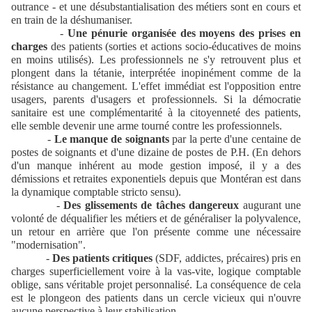
outrance - et une désubstantialisation des métiers sont en cours et
en train de la déshumaniser.
-
Une pénurie organisée des moyens des prises en
charges
des patients (sorties et actions socio-éducatives de moins
en moins utilisés). Les professionnels ne s'y retrouvent plus et
plongent dans la tétanie, interprétée inopinément comme de la
résistance au changement. L'effet immédiat est l'opposition entre
usagers, parents d'usagers et professionnels. Si la démocratie
sanitaire est une complémentarité à la citoyenneté des patients,
elle semble devenir une arme tourné contre les professionnels.
-
Le manque de soignants
par la perte d'une centaine de
postes de soignants et d'une dizaine de postes de P.H. (En dehors
d'un manque inhérent au mode gestion imposé, il y a des
démissions et retraites exponentiels depuis que Montéran est dans
la dynamique comptable stricto sensu).
-
Des glissements de tâches dangereux
augurant une
volonté de déqualifier les métiers et de généraliser la polyvalence,
un retour en arrière que l'on présente comme une nécessaire
"modernisation".
-
Des patients critiques
(SDF, addictes, précaires) pris en
charges superficiellement voire à la vas-vite, logique comptable
oblige, sans véritable projet personnalisé. La conséquence de cela
est le plongeon des patients dans un cercle vicieux qui n'ouvre
aucune perspective à leur stabilisation.