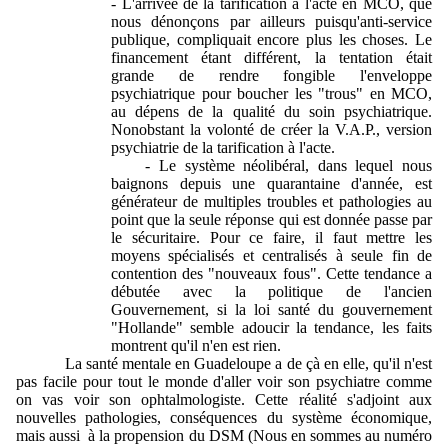
- L'arrivée de la tarification à l'acte en MCO, que
nous dénonçons par ailleurs puisqu'anti-service
publique, compliquait encore plus les choses. Le
financement étant différent, la tentation était
grande de rendre fongible l'enveloppe
psychiatrique pour boucher les "trous" en MCO,
au dépens de la qualité du soin psychiatrique.
Nonobstant la volonté de créer la V.A.P., version
psychiatrie de la tarification à l'acte.
- Le système néolibéral, dans lequel nous
baignons depuis une quarantaine d'année, est
générateur de multiples troubles et pathologies au
point que la seule réponse qui est donnée passe par
le sécuritaire. Pour ce faire, il faut mettre les
moyens spécialisés et centralisés à seule fin de
contention des "nouveaux fous". Cette tendance a
débutée avec la politique de l'ancien
Gouvernement, si la loi santé du gouvernement
"Hollande" semble adoucir la tendance, les faits
montrent qu'il n'en est rien.
La santé mentale en Guadeloupe a de çà en elle, qu'il n'est
pas facile pour tout le monde d'aller voir son psychiatre comme
on vas voir son ophtalmologiste. Cette réalité s'adjoint aux
nouvelles pathologies, conséquences du système économique,
mais aussi
à la propension du DSM (Nous en sommes au numéro