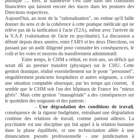
publique .... Bref, la manœuvre s'est faite dans des conditions
financières qui laissent encore des traces dans les postures des
Directions respectives.
Aujourd'hui, au nom de la "rationalisation", on estime qu'il faille
donner du sens et de la cohérence à cette pratique médicale qui ne
relève pas de la tarification à l'acte (T2A), même avec l'arrivée de
la V.A.P. (valorisation de l'acte en psychiatrie). La discussion a
débuté depuis deux années, entre l'ARS et les deux Directions, en
passant par un audit diligenté pour connaitre les conséquences, le
coût et les voies et moyens du transfèrement administratif.
Entre temps, le CHM a réduit, en trois ans, un déficit qui
serait dû au premier transfert (physique) sur le CHU. Cette
gestion drastique, réalisé essentiellement sur le poste "personnel",
singulièrement praticiens hospitaliers et autres soignants, a créer
une situation comptable ubuesque, par les temps qui courent,
il
semble que le CHM soit l'un des hôpitaux de France les "mieux
gérés". Mais cette gestion "managériale" a des conséquences sur
le quotidien des soignants et des patients :
-
Une dégradation des conditions de travail
,
conséquence de la rigueur budgétaire, entraînant une dégradation
continue des relations de travail, comme partout ailleurs. La
psychiatrie est une discipline qui fait appel à la relation humaine
dans la phase équilibrée, or une technicisation alliée à une
distanciation pseudo professionnelle - une juridicisation à