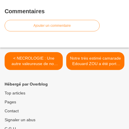
Commentaires
Ajouter un commentaire
< NECROLOGIE : Une
Notre très estimé camarade
autre valeureuse de nos
Edouard ZOU a été porté
camarades, Jocelaine
en terre, ce jour, avec les
LOUSSASA-CHIPOTEL,
honneurs que nous lui
nous a aussi quitté !
devions ! >
Hébergé par Overblog
Top articles
Pages
Contact
Signaler un abus
C.G.U.