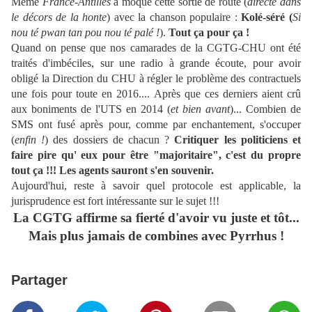
Même
France-Antilles
a moqué cette sortie de route (
directe dans
le décors de la honte
) avec la chanson populaire :
Kolé-séré (
Si
nou té pwan tan pou nou té palé !
).
Tout ça pour ça !
Quand on pense que nos camarades de la CGTG-CHU ont été
traités d'imbéciles, sur une radio à grande écoute, pour avoir
obligé la Direction du CHU à régler le problème des contractuels
une fois pour toute en 2016.... Après que ces derniers aient crû
aux boniments de l'UTS en 2014 (
et bien avant
)... Combien de
SMS ont fusé après pour, comme par enchantement, s'occuper
(
enfin !
) des dossiers de chacun ?
Critiquer les politiciens et
faire pire qu' eux pour être "majoritaire", c'est du propre
tout ça !!! Les agents sauront s'en souvenir.
Aujourd'hui, reste à savoir quel protocole est applicable, la
jurisprudence est fort intéressante sur le sujet !!!
La CGTG affirme sa fierté d'avoir vu juste et tôt...
Mais plus jamais de combines avec Pyrrhus !
Partager