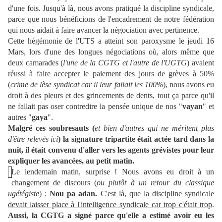
d'une fois. Jusqu'à là, nous avons pratiqué la discipline syndicale,
parce que nous bénéficions de l'encadrement de notre fédération
qui nous aidait à faire avancer la négociation avec pertinence.
Cette hégémonie de l'UTS a atteint son paroxysme le jeudi 16
Mars, lors d'une des longues négociations où, alors même que
deux camarades (
l'une de la CGTG et l'autre de l'UGTG
) avaient
réussi à faire accepter le paiement des jours de grèves à 50%
(
crime de lèse syndicat car il leur fallait les 100%
), nous avons eu
droit à des pleurs et des grincements de dents, tout ça parce qu'il
ne fallait pas oser contredire la pensée unique de nos "
vayan
" et
autres "
gaya
".
Malgré ces soubresauts (
et bien d'autres qui ne méritent plus
d'être relevés ici
) la signature tripartite était actée tard dans la
nuit, il était convenu d'aller vers les agents grévistes pour leur
expliquer les avancées, au petit matin.
Le lendemain matin, surprise ! Nous avons eu droit à un
changement de discours (
ou plutôt à un retour du classique
ugétégiste
) :
Nou pa adan.
C'est là, que la discipline syndicale
devait laisser place à l'intelligence syndicale car trop c'était trop
.
Aussi, la CGTG a signé parce qu'elle a estimé avoir eu les