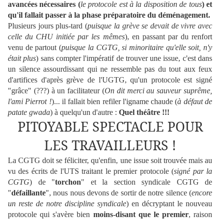
avancées nécessaires (
le protocole est à la disposition de tous
) et
qu'il fallait passer à la phase préparatoire du déménagement.
Plusieurs jours plus-tard (
puisque la grève se devait de vivre avec
celle du CHU initiée par les mêmes
), en passant par du renfort
venu de partout (
puisque la CGTG, si minoritaire qu'elle soit, n'y
était plus
) sans compter l'impératif de trouver une issue, c'est dans
un silence assourdissant qui ne ressemble pas du tout aux feux
d'artifices d'après grève de l'UGTG, qu'un protocole est signé
"grâce" (???) à un facilitateur (
On dit merci au sauveur suprême,
l'ami Pierrot !
)... il fallait bien refiler l'igname chaude (
à défaut de
patate gwada
) à quelqu'un d'autre :
Quel théâtre !!!
PITOYABLE SPECTACLE POUR
LES TRAVAILLEURS !
La CGTG doit se féliciter, qu'enfin, une issue soit trouvée mais au
vu des écrits de l'UTS traitant le premier protocole (
signé par la
CGTG
) de "
torchon
" et la section syndicale CGTG de
"
défaillante
", nous nous devons de sortir de notre silence (
encore
un reste de notre discipline syndicale
) en décryptant le nouveau
protocole qui s'avère bien
moins-disant que le premier
, raison