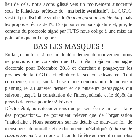
lieu de cela, nous avons glissé vers un mouvement autocentré
sous le fallacieux prétexte de "
majorité syndicale
". La CGTG
s'est tût par discipline syndicale (
tout en gardant son identité
) mais
les propos et écrits de l'UTS qui suivirent sa signature et, pire, le
contenu du protocole signé par l'UTS nous oblige à une mise au
point afin que nul n'ignore.
BAS LES MASQUES !
En fait, et au fur et à mesure du déroulement du mouvement, nous
ne pouvions que constater que l'UTS était déjà en campagne
électorale pour Décembre 2018 et cherchait à phagocyter les
proches de la CGTG et éliminer la section elle-même. Tout
commence, donc, sur la base d'une dénonciation de nouveau
planning le 23 Janvier dernier et de plusieurs débrayages qui
suivront jusqu'à la constitution de l'intersyndicale et le dépôt du
préavis de grève pour le 02 Février.
Dès le début, nous découvrirons que penser - écrire un tract - faire
des propositions... ne pouvaient relever que de l'organisation
"majoritaire". Nous passerons sur les détails de mauvaise foi, de
mensonges, de non-dits et de documents préfabriqués (
à
la rue de
l'assainissement)
qui nous ont conduit à être au pied du mur, plus