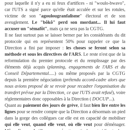
pour laquelle il n'y a eu ni feux d'artifices - ni "woulo-bwavo",
car l'UTS a signé parce qu'elle était acculée et sur les rotules,
victime de son "
agoulougranfalisme
" électoral et de son
aveuglement.
Le "bôkô" perd son mordant... Il lui faut
accuser un "sémafôt"
, mais ça ne sera pas la CGTG.
Il ne faut surtout pas se laisser berner par les considérants du dit
protocole qui en représentent 50% pour rappeler ce que la
Direction a fini par imposer :
les choses se feront selon sa
méthode et sous les directives de l'ARS
. Le reste n'est que de la
reformulation du premier protocole et du remplissage par des
éléments déjà acquis (
planning
,
engagements de l'ARS et du
Conseil Départemental
.....) ou même proposés par la CGTG
depuis la première négociation (
prétendu accord-cadre alors que
nous avions proposé de se revoir pour recadrer l'organisation du
transfert prévue par la Direction, ce que l'UTS avait refusé
), voire
réglementaires donc opposables à la Direction (
DOCUP
...).
Quant au
paiement des jours de grève
, il faut
bien lire entre les
lignes
pour se rendre compte que la Direction a désormais un pied
dans la gorge des collègues car elle est en capacité de mobiliser
qui elle veut
,
quand elle veut
,
où elle veut
pour déménager.