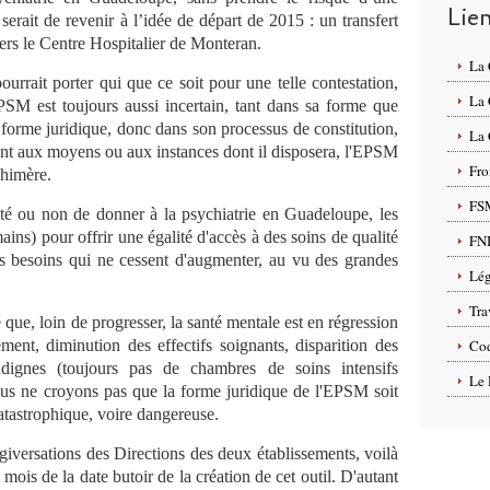
Lie
 serait de revenir à l’idée de départ de 2015 : un transfert
ers le Centre Hospitalier de Monteran.
La
ourrait porter qui que ce soit pour une telle contestation,
La
PSM est toujours aussi incertain, tant dans sa forme que
 forme juridique, donc dans son processus de constitution,
La 
nt aux moyens ou aux instances dont il disposera, l'EPSM
Fro
chimère.
FS
té ou non de donner à la psychiatrie en Guadeloupe, les
ains) pour offrir une égalité d'accès à des soins de qualité
FN
 besoins qui ne cessent d'augmenter, au vu des grandes
Lég
Tra
e que, loin de progresser, la santé mentale est en régression
ment, diminution des effectifs soignants, disparition des
Cod
indignes (toujours pas de chambres de soins intensifs
Le 
us ne croyons pas que la forme juridique de l'EPSM soit
catastrophique, voire dangereuse.
rgiversations des Directions des deux établissements, voilà
 mois de la date butoir de la création de cet outil. D'autant