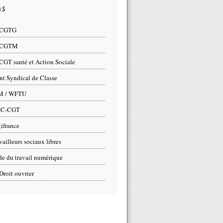
ns
 CGTG
 CGTM
CGT santé et Action Sociale
nt Syndical de Classe
M / WFTU
IC-CGT
ifrance
vailleurs sociaux libres
e du travail numérique
Droit ouvrier