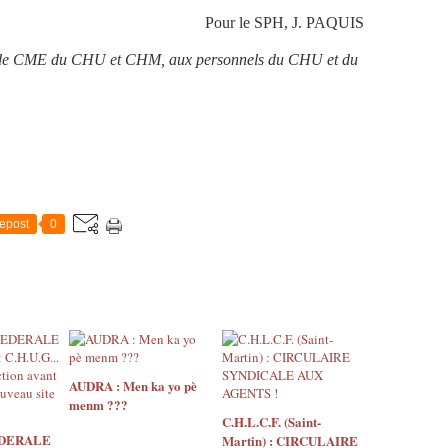
Pour le SPH, J. PAQUIS
t de CME du CHU et CHM, aux personnels du CHU et du
epost
0
AUDRA : Men ka yo pè
menm ???
C.H.L.C.F. (Saint-
EDERALE
Martin) : CIRCULAIRE