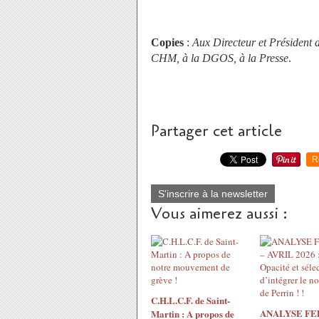
Copies
:
Aux Directeur et Présiden
CHM, à la DGOS, à la Presse
.
Partager cet article
R
S'inscrire à la newsletter
Vous aimerez aussi :
C.H.L.C.F. de Saint-
ANALYSE F
Martin : A propos de