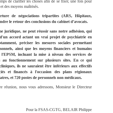
emps de clarifier les choses afin de se fixer, une fois pour
f et des moyens maîtrisés.
rture de négociations tripartites (ARS, Hôpitaux,
ndre le retour des conclusions du cabinet d’avocats.
me juridique, ne peut réussir sans notre adhésion, qui
 d'un accord actant un vrai projet de psychiatrie en
tamment, préciser les mesures sociales permettant
sonnels, ainsi que les moyens financiers et humains
 l'EPSM, incluant la mise à niveau des services de
s au fonctionnement sur plusieurs sites. En ce qui
cliniques, ils ne sauraient être inférieurs aux effectifs
és et financés à l'occasion des plans régionaux
iatres, et 720 postes de personnels non médicaux.
re réunion, nous vous adressons, Monsieur le Directeur
Pour la FSAS-CGTG, BELAIR Philippe