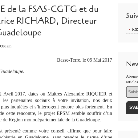
de la FSAS-CGTG et du
Sui
trice RICHARD, Directeur
RS
Guadeloupe
10:06am
Basse-Terre, le 05 Mai 2017
New
n Guadeloupe
.
Abonne
article
Email
2 Avril 2017, dates où Maitres Alexandre RIQUIER et
s partenaires sociaux à votre invitation, nos deux
 plus inquiètes et s’interrogent encore plus fortement. En
e de cette rencontre, le projet EPSM semble souffrir d’un
tère de Région monodépartementale de la Guadeloupe.
est présenté comme votre conseil, affirme que pour faire
sychiatrie en Guadeloupe, sans prendre le risque d’une