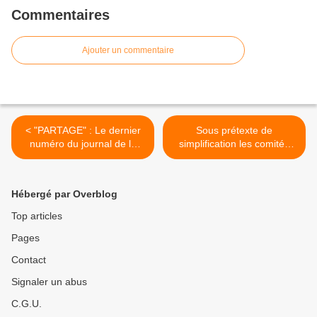
Commentaires
Ajouter un commentaire
< "PARTAGE" : Le dernier
Sous prétexte de
numéro du journal de la
simplification les comités
section syndicale CGTG-
d'Hygiène et de sécurité
CHGR est sorti
dans le collimateur ! >
Hébergé par Overblog
Top articles
Pages
Contact
Signaler un abus
C.G.U.