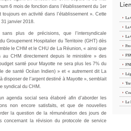
Lie
mum 6 mois de fonction dans l’établissement du 1er
toujours en activité dans l’établissement ». Cette
La
 31 janvier 2018.
La
sans plus de précisions, que l’intersyndicale
La 
du Groupement Hospitalier du Territoire (GHT) dès
Fro
mble le CHM et le CHU de La Réunion, « ainsi que
FS
és au CHM directement depuis le ministère » des
e budget santé pour Mayotte ne sera plus les 7% du
FN
e de santé Océan Indien) » et « autrement dit La
Lég
à disposer de l’argent destiné à Mayotte », semblait
Tra
ble syndical du CHM.
Cod
un agenda social sera élaboré afin d’aborder les
Le 
tions non encore satisfaits, et que de nouvelles
rder la question de la rémunération des jours de
s concernant la révision du protocole de service