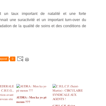
ît un taux important de natalité et une forte
nait une suractivité et un important turn-over du
dation de la qualité de soins et des conditions de
epost
0
AUDRA : Men ka yo pè
menm ???
C.H.L.C.F. (Saint-