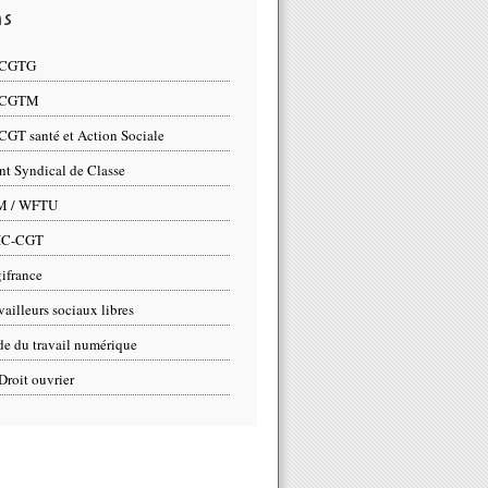
ns
 CGTG
 CGTM
CGT santé et Action Sociale
nt Syndical de Classe
M / WFTU
IC-CGT
ifrance
vailleurs sociaux libres
e du travail numérique
Droit ouvrier