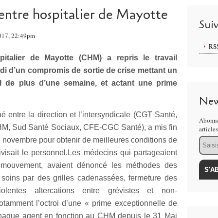
centre hospitalier de Mayotte
Sui
017, 22:49pm
RS
italier de Mayotte (CHM) a repris le travail
edi d’un compromis de sortie de crise mettant un
 de plus d’une semaine, et actant une prime
New
é entre la direction et l’intersyndicale (CGT Santé,
Abonne
, Sud Santé Sociaux, CFE-CGC Santé), a mis fin
article
Email
 novembre pour obtenir de meilleures conditions de
divisait le personnel.Les médecins qui partageaient
u mouvement, avaient dénoncé les méthodes des
x soins par des grilles cadenassées, fermeture des
iolentes altercations entre grévistes et non-
notamment l’octroi d’une « prime exceptionnelle de
chaque agent en fonction au CHM depuis le 31 Mai