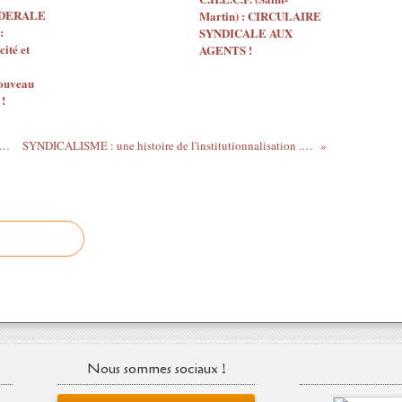
EDERALE
Martin) : CIRCULAIRE
:
SYNDICALE AUX
ité et
AGENTS !
nouveau
 !
lu pour vous : "LA MEDIOCRATIE" d'Alain Denéault
SYNDICALISME : une histoire de l'institutionnalisation ... une réflexion pour aujourd'hui !
Nous sommes sociaux !