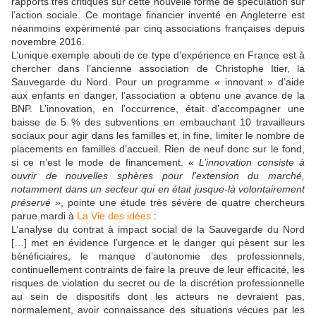
rapports très critiques sur cette nouvelle forme de spéculation sur
l’action sociale. Ce montage financier inventé en Angleterre est
néanmoins expérimenté par cinq associations françaises depuis
novembre 2016.
L’unique exemple abouti de ce type d’expérience en France est à
chercher dans l’ancienne association de Christophe Itier, la
Sauvegarde du Nord. Pour un programme « innovant » d’aide
aux enfants en danger, l’association a obtenu une avance de la
BNP. L’innovation, en l’occurrence, était d’accompagner une
baisse de 5 % des subventions en embauchant 10 travailleurs
sociaux pour agir dans les familles et, in fine, limiter le nombre de
placements en familles d’accueil. Rien de neuf donc sur le fond,
si ce n’est le mode de financement.
« L’innovation consiste à
ouvrir de nouvelles sphères pour l’extension du marché,
notamment dans un secteur qui en était jusque-là volontairement
préservé »
, pointe une étude très sévère de quatre chercheurs
parue mardi à
La Vie des idées
:
L’analyse du contrat à impact social de la Sauvegarde du Nord
[…] met en évidence l’urgence et le danger qui pèsent sur les
bénéficiaires, le manque d’autonomie des professionnels,
continuellement contraints de faire la preuve de leur efficacité, les
risques de violation du secret ou de la discrétion professionnelle
au sein de dispositifs dont les acteurs ne devraient pas,
normalement, avoir connaissance des situations vécues par les