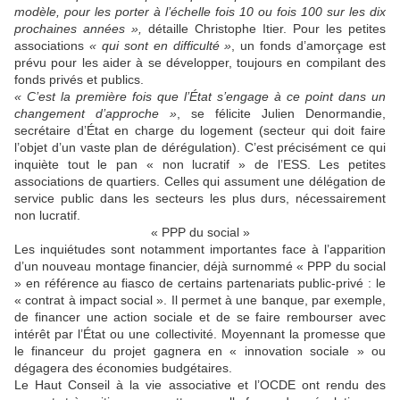
modèle, pour les porter à l’échelle fois 10 ou fois 100 sur les dix
prochaines années »,
détaille Christophe Itier. Pour les petites
associations
« qui sont en difficulté »
, un fonds d’amorçage est
prévu pour les aider à se développer, toujours en compilant des
fonds privés et publics.
« C’est la première fois que l’État s’engage à ce point dans un
changement d’approche »
, se félicite Julien Denormandie,
secrétaire d’État en charge du logement (secteur qui doit faire
l’objet d’un vaste plan de dérégulation). C’est précisément ce qui
inquiète tout le pan « non lucratif » de l’ESS. Les petites
associations de quartiers. Celles qui assument une délégation de
service public dans les secteurs les plus durs, nécessairement
non lucratif.
« PPP du social »
Les inquiétudes sont notamment importantes face à l’apparition
d’un nouveau montage financier, déjà surnommé « PPP du social
» en référence au fiasco de certains partenariats public-privé : le
« contrat à impact social ». Il permet à une banque, par exemple,
de financer une action sociale et de se faire rembourser avec
intérêt par l’État ou une collectivité. Moyennant la promesse que
le financeur du projet gagnera en « innovation sociale » ou
dégagera des économies budgétaires.
Le Haut Conseil à la vie associative et l’OCDE ont rendu des