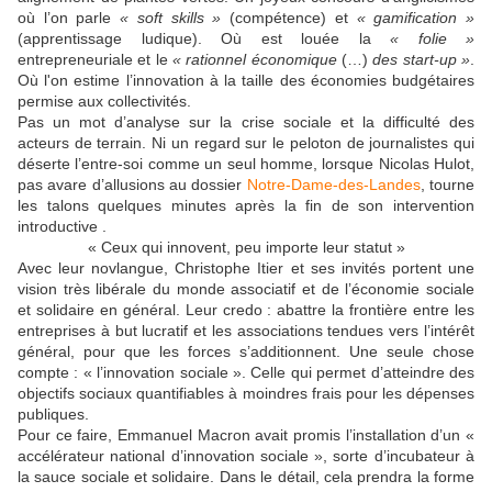
où l’on parle
« soft skills »
(compétence) et
« gamification »
(apprentissage ludique). Où est louée la
« folie »
entrepreneuriale et le
« rationnel économique
(…)
des start-up »
.
Où l'on estime l’innovation à la taille des économies budgétaires
permise aux collectivités.
Pas un mot d’analyse sur la crise sociale et la difficulté des
acteurs de terrain. Ni un regard sur le peloton de journalistes qui
déserte l’entre-soi comme un seul homme, lorsque Nicolas Hulot,
pas avare d’allusions au dossier
Notre-Dame-des-Landes
, tourne
les talons quelques minutes après la fin de son intervention
introductive .
« Ceux qui innovent, peu importe leur statut »
Avec leur novlangue, Christophe Itier et ses invités portent une
vision très libérale du monde associatif et de l’économie sociale
et solidaire en général. Leur credo : abattre la frontière entre les
entreprises à but lucratif et les associations tendues vers l’intérêt
général, pour que les forces s’additionnent. Une seule chose
compte : « l’innovation sociale ». Celle qui permet d’atteindre des
objectifs sociaux quantifiables à moindres frais pour les dépenses
publiques.
Pour ce faire, Emmanuel Macron avait promis l’installation d’un «
accélérateur national d’innovation sociale », sorte d’incubateur à
la sauce sociale et solidaire. Dans le détail, cela prendra la forme