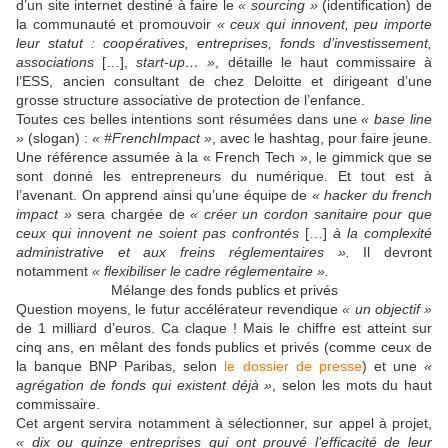
d’un site internet destiné à faire le
« sourcing »
(identification) de
la communauté et promouvoir
« ceux qui innovent, peu importe
leur statut : coopératives, entreprises, fonds d’investissement,
associations
[…],
start-up… »
, détaille le haut commissaire à
l’ESS, ancien consultant de chez Deloitte et dirigeant d’une
grosse structure associative de protection de l’enfance.
Toutes ces belles intentions sont résumées dans une
« base line
»
(slogan) :
« #FrenchImpact »
, avec le hashtag, pour faire jeune.
Une référence assumée à la « French Tech », le gimmick que se
sont donné les entrepreneurs du numérique. Et tout est à
l’avenant. On apprend ainsi qu’une équipe de
« hacker du french
impact »
sera chargée de
« créer un cordon sanitaire pour que
ceux qui innovent ne soient pas confrontés
[…]
à la complexité
administrative et aux freins réglementaires ».
Il devront
notamment
« flexibiliser le cadre réglementaire ».
Mélange des fonds publics et privés
Question moyens, le futur accélérateur revendique
« un objectif »
de 1 milliard d’euros. Ca claque ! Mais le chiffre est atteint sur
cinq ans, en mêlant des fonds publics et privés (comme ceux de
la banque BNP Paribas, selon
le dossier de presse
) et une
«
agrégation de fonds qui existent déjà »
, selon les mots du haut
commissaire.
Cet argent servira notamment à sélectionner, sur appel à projet,
« dix ou quinze entreprises qui ont prouvé l’efficacité de leur