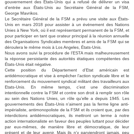
gouvernement des États-Unis qui a refusé de délivrer un visa
d’entrée aux États-Unis au Secrétaire Général de la FSM,
George Mavrikos.
Le Secrétaire Général de la FSM a prévu une visite aux États-
Unis en mars 2018 pour assister à un événement des Nations
Unies à New York, où il est représentant permanent de la FSM, et
pour participer en tant que orateur principal à la réunion annuelle
des Organisations Syndicales membres et amis de la FSM qui se
déroulera le même mois à Los Angeles, États-Unis.
Nous avons suivi la procédure de l’ESTA mais malheureusement
la réponse persistante des autorités étatiques compétentes des
États-Unis était négative.
Cette position du Département d’Etat américain est
antidémocratique et vise à empêcher l’action syndicale libre et le
renforcement du mouvement syndical militant des travailleurs aux
Etats-Unis. En même temps, c’est une discrimination
intentionnelle contre la FSM et contre son droit à remplir son rôle
au sein des Nations Unies, un rôle qu’elle a depuis 1945. Les
gouvernements des États-Unis n’aiment pas la ferme ligne anti-
impérialiste, antimonopoliste de la FSM et ils croient que, par des
interdictions antidémocratiques, ils mettront un terme à notre
action internationaliste en faveur des peuples luttant pour décider
par eux-mêmes, de manière libre et démocratique, de leur
présent et de leur avenir. Mais ils n’y parviendront jamais, peu