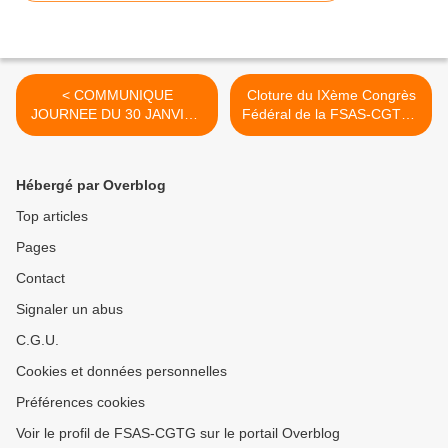
< COMMUNIQUE
Cloture du IXème Congrès
JOURNEE DU 30 JANVIER
Fédéral de la FSAS-CGTG :
DES FEDERATIONS
Combattre sans relâche
SANTE ET ACTION
tous les reculs sociaux ! >
SOCIALE de France, de
Hébergé par Overblog
Guadeloupe, de l’UTG
Guyane et de la CGTM-
Top articles
SANTE de Martinique
Pages
Contact
Signaler un abus
C.G.U.
Cookies et données personnelles
Préférences cookies
Voir le profil de FSAS-CGTG sur le portail Overblog