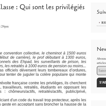
asse : Qui sont les privilégiés
Sui
RS
18:29pm
New
ne convention collective, le cheminot à 1500 euros
but de carrière), le prof débutant à 1300 euros,
Abonne
rsonnels des Ehpad, les surveillants de prison, les
article
rs, les retraités à 1000 euros de pension ou moins...
Email
 officiels déversent leurs tombereaux d’ordures,
our tenter de juguler la colère populaire qui monte
 révolte française contre les privilèges, ils cherchent
 travailleurs, retraités, étudiants en opposant les
: chômeurs/actifs, retraités/actifs, public/privé,
ciant d'un code du travail trop protecteur, après les
un geste en acceptant sans broncher la hausse de la