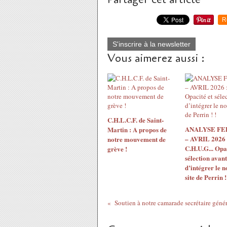
R
S'inscrire à la newsletter
Vous aimerez aussi :
C.H.L.C.F. de Saint-
ANALYSE F
Martin : A propos de
– AVRIL 2026 
notre mouvement de
C.H.U.G... Opac
grève !
sélection avant
d’intégrer le 
site de Perrin !