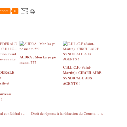
epost
0
AUDRA : Men ka yo pè
menm ???
C.H.L.C.F. (Saint-
EDERALE
Martin) : CIRCULAIRE
:
SYNDICALE AUX
ité et
AGENTS !
nouveau
 !
Soutien à notre camarade secrétaire général confédéral : Jean-Marie NOMERTIN
Droit de réponse à la rédaction du Courrier de la Guadeloupe