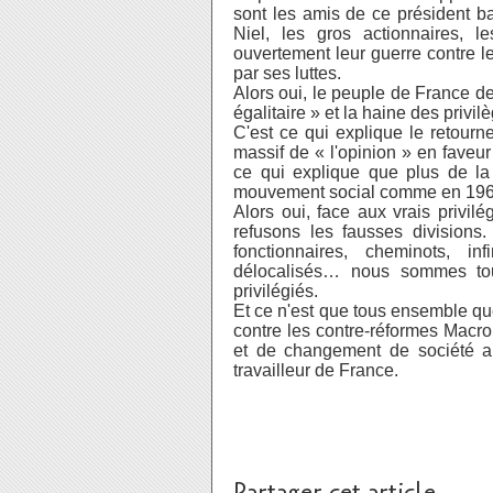
sont les amis de ce président ban
Niel, les gros actionnaires,
ouvertement leur guerre contre le
par ses luttes.
Alors oui, le peuple de France de
égalitaire » et la haine des privil
C'est ce qui explique le retour
massif de « l'opinion » en fave
ce qui explique que plus de la
mouvement social comme en 196
Alors oui, face aux vrais privil
refusons les fausses divisions. 
fonctionnaires, cheminots, inf
délocalisés… nous sommes tous
privilégiés.
Et ce n'est que tous ensemble q
contre les contre-réformes Macron
et de changement de société ap
travailleur de France.
Partager cet article