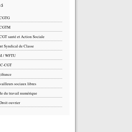
ns
 CGTG
 CGTM
CGT santé et Action Sociale
nt Syndical de Classe
M / WFTU
IC-CGT
ifrance
vailleurs sociaux libres
e du travail numérique
Droit ouvrier