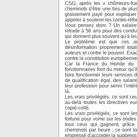
CSG, après les « chômeurs-frau
cheminots d'être une fois de plus
grassement payé pour expliquer h
appeler à soutenir les contre-réf
Vous pensez donc ? Un salaire b
retraite à 56 ans pour des conduc
qui dorment plus souvent qu'à leur
Le
problème est que ces a
désinformation proprement total
auteurs et contre le pouvoir. E
contre la constitution européenn
Car la France du monde du t
fonctionnaires font du mieux qu'i
faire fonctionner leurs services 
de qualification égal, des salair
leur profession pour servir l'intér
là.
Les vrais privilégiés, ce sont c
au-delà toutes les directives e
copié-collé.
Les vrais privilégiés, ce sont l
fortune pour vomir sur les ondes
tous ceux qui gagnent, grâce à 
cheminots par heure ; ce sont t
empressé d'accorder la suppression