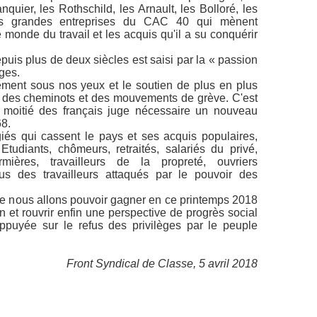
quier, les Rothschild, les Arnault, les Bolloré, les
 les grandes entreprises du CAC 40 qui mènent
 monde du travail et les acquis qu'il a su conquérir
puis plus de deux siècles est saisi par la « passion
èges.
nement sous nos yeux et le soutien de plus en plus
ur des cheminots et des mouvements de grève. C'est
 moitié des français juge nécessaire un nouveau
8.
égiés qui cassent le pays et ses acquis
populaires,
Etudiants, chômeurs, retraités, salariés du privé,
irmières, travailleurs de la propreté, ouvriers
 des travailleurs attaqués par le pouvoir des
ue nous allons pouvoir gagner en ce printemps 2018
 et rouvrir enfin une perspective de progrès social
puyée sur le refus des privilèges par le peuple
Front Syndical de Classe,
5 avril 2018