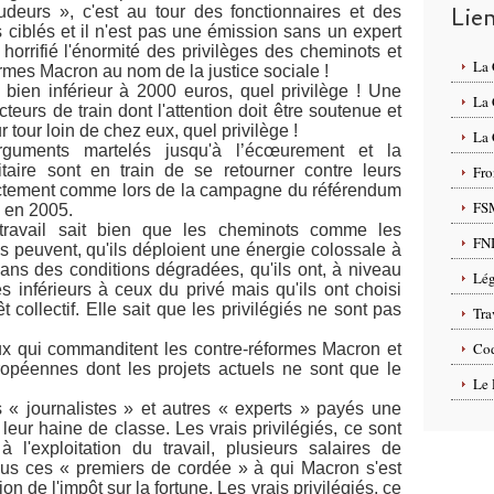
Lie
deurs », c'est au tour des fonctionnaires et des
 ciblés et il n'est pas une émission sans un expert
orrifié l'énormité des privilèges des cheminots et
La
ormes Macron au nom de la justice sociale !
ien inférieur à 2000 euros, quel privilège ! Une
La
teurs de train dont l'attention doit être soutenue et
 tour loin de chez eux, quel privilège !
La 
rguments
martelés jusqu'à l’écœurement et la
itaire sont en train de se retourner contre leurs
Fro
xactement comme lors de la campagne du référendum
FS
e en 2005.
ravail sait bien que les cheminots comme les
FN
ls peuvent, qu'ils déploient une énergie colossale à
dans des conditions dégradées, qu'ils ont, à niveau
Lég
es inférieurs à ceux du privé mais qu'ils ont choisi
êt collectif. Elle sait que les privilégiés ne sont pas
Tra
Cod
eux qui commanditent les contre-réformes Macron et
uropéennes dont les projets actuels ne sont que le
Le 
es « journalistes » et autres « experts » payés une
 leur haine de classe.
Les vrais privilégiés, ce sont
l'exploitation du travail, plusieurs salaires de
ous ces « premiers de cordée » à qui Macron s'est
 de l'impôt sur la fortune. Les vrais privilégiés, ce