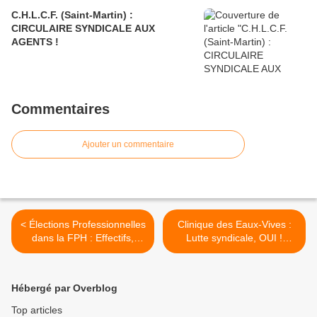
C.H.L.C.F. (Saint-Martin) :
CIRCULAIRE SYNDICALE AUX
AGENTS !
Commentaires
Ajouter un commentaire
< Élections Professionnelles
Clinique des Eaux-Vives :
dans la FPH : Effectifs,
Lutte syndicale, OUI !
nombre de sièges ? Qui
Dénigrement syndical, NON
peut être candidat(e) sur
! >
les listes CGTG ? qui peut
Hébergé par Overblog
voter ?
Top articles