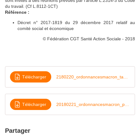
sont invités à des réunions prévues par l’article L.2314-3 du Code
du travail. (Cf L.8112-1CT)
Référence :
Décret n° 2017-1819 du 29 décembre 2017 relatif au
comité social et économique
© Fédération CGT Santé Action Sociale - 2018
Télécharger
2180220_ordonnancesmacron_tableau_sr_rc_ca
Télécharger
20180221_ordonnancesmacron_protocolemodele_malette_sr_rc_ca
Partager