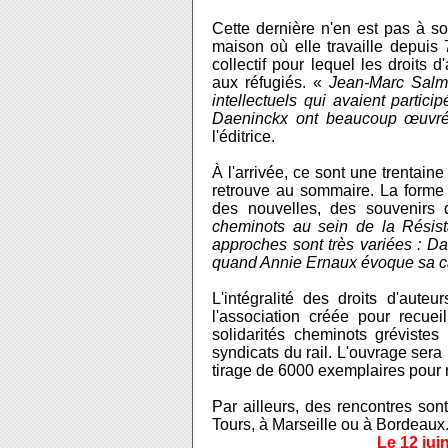
Cette dernière n'en est pas à so
maison où elle travaille depuis
collectif pour lequel les droits 
aux réfugiés. «
Jean-Marc Salmo
intellectuels qui avaient partici
Daeninckx ont beaucoup œuvré 
l'éditrice.
À l'arrivée, ce sont une trentain
retrouve au sommaire. La forme de
des nouvelles, des souvenir
cheminots au sein de la Résis
approches sont très variées : Dan
quand Annie Ernaux évoque sa cart
L'intégralité des droits d'auteu
l'association créée pour recueill
solidarités cheminots grévist
syndicats du rail. L'ouvrage sera
tirage de 6000 exemplaires pour 
Par ailleurs, des rencontres so
Tours, à Marseille ou à Bordeaux
Le 12 juin