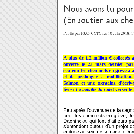
Nous avons lu pour 
(En soutien aux che
Publié par FSAS-CGTG sur 10 Juin 2018, 
A plus de 1,2 million € collectés 
ouverte le 23 mars dernier pa
soutenir les cheminots en grève a a
et de prolonger la mobilisation
Salmon et une trentaine d'écriva
livrer
La bataille du rail
et verser le
Peu après l'ouverture de la cagno
pour les cheminots en grève, Je
Daeninckx, qui font d'ailleurs pa
s'entendent autour d'un projet de 
éditrice au sein de la maison Don