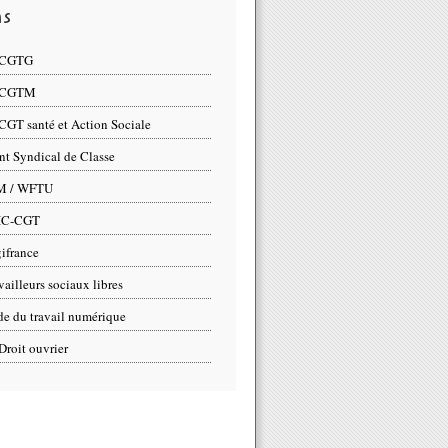
ns
 CGTG
 CGTM
CGT santé et Action Sociale
nt Syndical de Classe
M / WFTU
IC-CGT
ifrance
vailleurs sociaux libres
e du travail numérique
Droit ouvrier