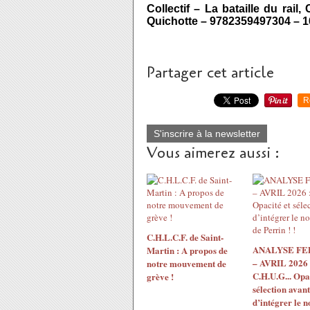
Collectif – La bataille du rail
Quichotte – 9782359497304 – 1
Partager cet article
R
S'inscrire à la newsletter
Vous aimerez aussi :
C.H.L.C.F. de Saint-
ANALYSE F
Martin : A propos de
– AVRIL 2026 
notre mouvement de
C.H.U.G... Opac
grève !
sélection avant
d’intégrer le 