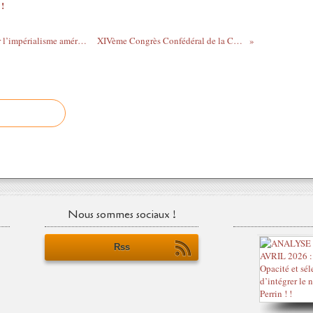
 !
Après le G 7 : quelle est la carte jouée par l’impérialisme américain ?
XIVème Congrès Confédéral de la CGTM
Nous sommes sociaux !
Rss