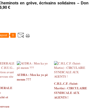
, Cheminots en grève, écrivains solidaires – Don
6,90 €
epost
0
AUDRA : Men ka yo pè
menm ???
C.H.L.C.F. (Saint-
EDERALE
Martin) : CIRCULAIRE
:
SYNDICALE AUX
ité et
AGENTS !
nouveau