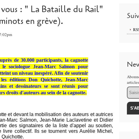
vous : " La Bataille du Rail"
Sui
minots en grève).
RS
17:02pm
auprès de 30.000 participants, la cagnotte
New
r le sociologue Jean-Marc Salmon pour
tteint un niveau inespéré. Afin de soutenir
Abonne
, les éditions Don Quichotte, Jean-Marc
article
ins et dessinateurs se sont réunis pour
Email
urs droits d'auteurs au sein de la cagnotte.
tte et devant la mobilisation des auteurs et autrices
an-Marc Salmon, Jean-Marie Laclavetine et Didier
rtie des signataires de la liste d'appel au soutien,
livre collectif. Ils se tournent vers Aurélie Michel,
 Quichotte.