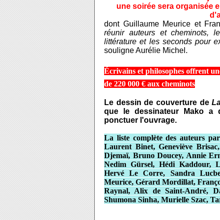
une soirée sera organisée e
d'
dont Guillaume Meurice et Fra
réunir auteurs et cheminots, 
littérature et les seconds pour 
souligne Aurélie Michel.
Écrivains et philosophes offrent un
de 220 000 € aux cheminots
Le dessin de couverture de
La
que le dessinateur Mako a d
ponctuer l'ouvrage.
La liste complète des auteurs par
Laurent Binet, Geneviève Brisa
Djemaï, Bruno Doucey, Annie Erna
Nedim Gürsel, Hédi Kaddour, Le
Hervé Le Corre, Sandra Lucber
Meurice, Gérard Mordillat, Franço
Raynal, Alix de Saint-André, Da
Shumona Sinha, Murielle Szac, Tard