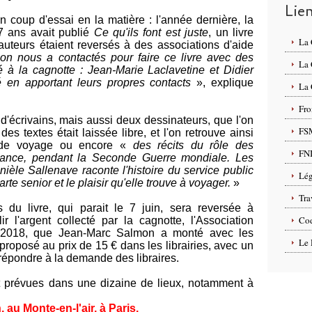
Lie
n coup d'essai en la matière : l'année dernière, la
 7 ans avait publié
Ce qu'ils font est juste
, un livre
La
d'auteurs étaient reversés à des associations d'aide
n nous a contactés pour faire ce livre avec des
La
pé à la cagnotte : Jean-Marie Laclavetine et Didier
en apportant leurs propres contacts
», explique
La 
Fro
e d'écrivains, mais aussi deux dessinateurs, que l'on
FS
s textes était laissée libre, et l'on retrouve ainsi
s de voyage ou encore «
des récits du rôle des
FN
tance, pendant la Seconde Guerre mondiale. Les
ièle Sallenave raconte l'histoire du service public
Lég
e senior et le plaisir qu'elle trouve à voyager.
»
Tra
rs du livre, qui parait le 7 juin, sera reversée à
Cod
ir l'argent collecté par la cagnotte, l'Association
es 2018, que Jean-Marc Salmon a monté avec les
Le 
 proposé au prix de 15 € dans les librairies, avec un
répondre à la demande des libraires.
nt prévues dans une dizaine de lieux, notamment à
.
, au Monte-en-l'air, à Paris,