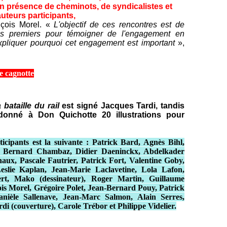
n présence de cheminots, de syndicalistes et
auteurs participants,
nçois Morel. «
L'objectif de ces rencontres est de
les premiers pour témoigner de l'engagement en
expliquer pourquoi cet engagement est important
»,
e cagnotte
 bataille du rail
est signé Jacques Tardi, tandis
onné à Don Quichotte 20 illustrations pour
ticipants est la suivante : Patrick Bard, Agnès Bihl,
c, Bernard Chambaz, Didier Daeninckx, Abdelkader
ux, Pascale Fautrier, Patrick Fort, Valentine Goby,
slie Kaplan, Jean-Marie Laclavetine, Lola Lafon,
t, Mako (dessinateur), Roger Martin, Guillaume
is Morel, Grégoire Polet, Jean-Bernard Pouy, Patrick
nièle Sallenave, Jean-Marc Salmon, Alain Serres,
i (couverture), Carole Trébor et Philippe Videlier.