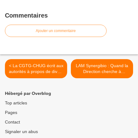
Commentaires
Ajouter un commentaire
< La CGTG-CHUG écrit aux
LAM Synergibio : Quand la
autorités à propos de divers
Direction cherche à
dysfonctionnements
intimider après son échec
majeurs.
d'embarquer le personnel
dans son délire de
Hébergé par Overblog
communication. >
Top articles
Pages
Contact
Signaler un abus