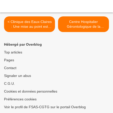
< Clinique des Eaux-Claires
Centre Hospitalier
: Une mise au point est
Gérontologique de la
nécessaire en cette période
Guadeloupe (CH2G) : Le
d'élection.
point sur les i ! >
Hébergé par Overblog
Top articles
Pages
Contact
Signaler un abus
C.G.U.
Cookies et données personnelles
Préférences cookies
Voir le profil de FSAS-CGTG sur le portail Overblog