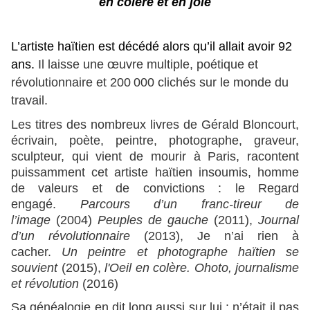
en colère et en joie
L’artiste haïtien est décédé alors qu’il allait avoir 92
ans.
Il laisse une œuvre multiple, poétique et
révolutionnaire et 200 000 clichés sur le monde du
travail.
Les titres des nombreux livres de Gérald Bloncourt,
écrivain, poète,
peintre, photographe, graveur,
sculpteur, qui vient de mourir à Paris, racontent
puissamment cet artiste haïtien insoumis, homme
de valeurs et de convictions : le Regard
engagé.
Parcours d’un franc-tireur de
l’image
(2004)
Peuples de gauche
(2011),
Journal
d’un révolutionnaire
(2013), Je n’ai rien à
cacher.
Un peintre et photographe haïtien se
souvient
(2015),
l'Oeil en colère. O
hoto, journalisme
et révolution
(2016)
Sa généalogie en dit long aussi sur lui : n’était il pas