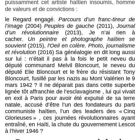
puissamment cet artiste haïtien insoumis, homme
de valeurs et de convictions :
le Regard engagé.
Parcours d’un franc-tireur de
l’image
(2004)
Peuples de gauche
(2011),
Journal
d’un révolutionnaire
(2013), Je n’ai rien à
cacher.
Un peintre et photographe haïtien se
souvient
(2015),
l'Oeil en colère. P
hoto, journalisme
et révolution
(2016) Sa généalogie en dit long aussi
sur lui :
n’était il pas à la fois le petit neveu du
député communard Melvil Bloncourt, le neveu du
député Elie Bloncourt et le frère du résistant Tony
Bloncourt, fusillé par les nazis au Mont Valérien le 9
mars 1942 ? Il ne déparait pas dans cette superbe
lignée tôt affranchie de l’esclavagisme , lui qui vivait
en exil à Paris pour avoir été expulsé de sa terre
natale, accusé d’être l’un des fondateurs du parti
communiste haïtien, l’un des leaders des « Cinq
Glorieuses » , ces journées révolutionnaires ayant
entraîné, en Haïti, la chute du gouvernement Lescot
à l’hiver 1946 ?