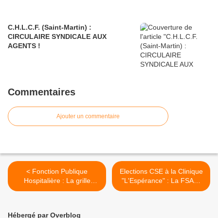
C.H.L.C.F. (Saint-Martin) :
CIRCULAIRE SYNDICALE AUX
AGENTS !
Commentaires
Ajouter un commentaire
< Fonction Publique
Elections CSE à la Clinique
Hospitalière : La grille
"L'Espérance" : La FSAS-
complète des salaires et
CGTG : Une organisation
des carrières (PPCR)
syndicale pour vous
représenter et qui vous
Hébergé par Overblog
représente dignement ! >