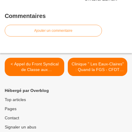
Commentaires
Ajouter un commentaire
< Appel du Front Syndical
Clinique " Les Eaux-Claires"
de Classe aux
: Quand la FGS - CFDT
organisations syndicales de
pete un plomb révisionniste
lutte et aux travailleurs
! >
Hébergé par Overblog
Top articles
Pages
Contact
Signaler un abus