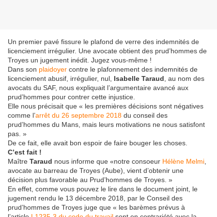
Un premier pavé fissure le plafond de verre des indemnités de
licenciement irrégulier. Une avocate obtient des prud’hommes de
Troyes un jugement inédit. Jugez vous-même !
Dans son
plaidoyer
contre le plafonnement des indemnités de
licenciement abusif, irrégulier, nul,
Isabelle Taraud
, au nom des
avocats du SAF, nous expliquait l’argumentaire avancé aux
prud’hommes pour contrer cette injustice.
Elle nous précisait que « les premières décisions sont négatives
comme l’
arrêt du 26 septembre 2018
du conseil des
prud’hommes du Mans, mais leurs motivations ne nous satisfont
pas. »
De ce fait, elle avait bon espoir de faire bouger les choses.
C’est fait !
Maître
Taraud
nous informe que «notre consoeur
Hélène Melmi
,
avocate au barreau de Troyes (Aube), vient d’obtenir une
décision plus favorable au Prud’hommes de Troyes. »
En effet, comme vous pouvez le lire dans le document joint, le
jugement rendu le 13 décembre 2018, par le Conseil des
prud’hommes de Troyes juge que « les barèmes prévus à
l’article
L1235-3 du code du travail
sont en contrariété avec la