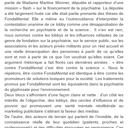
partie de Madame Martine Wonner, députée et rapporteur d’une
mission « flash » sur le financement de la psychiatrie. La députée
a été largement huée car elle était partie prenante des thèses de
FondaMental. Elle a même eu l’outrecuidance d’interpréter la
contestation unanime de ce lobby comme une désapprobation de
la recherche en psychiatrie et de la science... Il n’en est rien,
nous sommes contre les lobbys et les influences néfastes de ce
genre de fondation sur la psychiatrie, sur le service public, sur les
associations et les acteurs privés militants pour un réel accueil et
une réelle émancipation des personnes à partir de ce qu’elles
sont et non à partir de ce que l’on voudrait qu’elles soient. Cet
argument rhétorique a fait florès ces dernières années : « être
contre FondaMental c’est être contre la science ». Nous le
répétons, être contre FondaMental est identique à être contre les
promoteurs de solutions toxiques pour la société. Les traitements
promus par FondaMental sont les équivalents dans la psychiatrie
du glyphosate pour l’environnement.
Deux blocs s’affrontent d’une façon claire et nette : d’un côté les
intérêts de l’oligarchie, des lobbys, des cercles d’influence et de
pouvoir qui promeuvent une santé mentale néolibérale au
marketing publicitaire s’attirant la faveur des médias.
De l’autre, des acteurs de terrain qui partent de l’invisible, de la
connaissance réelle de leur quotidien (patients, proches et
professionnels) et des difficultés éprouvées en permanence. Ces