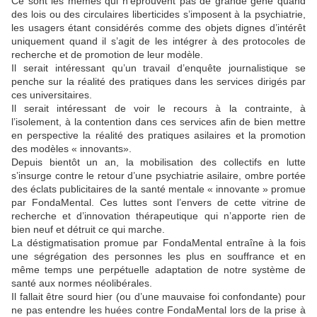
Ce sont les mêmes qui n’éprouvent pas de grande gêne quand
des lois ou des circulaires liberticides s’imposent à la psychiatrie,
les usagers étant considérés comme des objets dignes d’intérêt
uniquement quand il s’agit de les intégrer à des protocoles de
recherche et de promotion de leur modèle.
Il serait intéressant qu’un travail d’enquête journalistique se
penche sur la réalité des pratiques dans les services dirigés par
ces universitaires.
Il serait intéressant de voir le recours à la contrainte, à
l’isolement, à la contention dans ces services afin de bien mettre
en perspective la réalité des pratiques asilaires et la promotion
des modèles « innovants».
Depuis bientôt un an, la mobilisation des collectifs en lutte
s’insurge contre le retour d’une psychiatrie asilaire, ombre portée
des éclats publicitaires de la santé mentale « innovante » promue
par FondaMental. Ces luttes sont l’envers de cette vitrine de
recherche et d’innovation thérapeutique qui n’apporte rien de
bien neuf et détruit ce qui marche.
La déstigmatisation promue par FondaMental entraîne à la fois
une ségrégation des personnes les plus en souffrance et en
même temps une perpétuelle adaptation de notre système de
santé aux normes néolibérales.
Il fallait être sourd hier (ou d’une mauvaise foi confondante) pour
ne pas entendre les huées contre FondaMental lors de la prise à