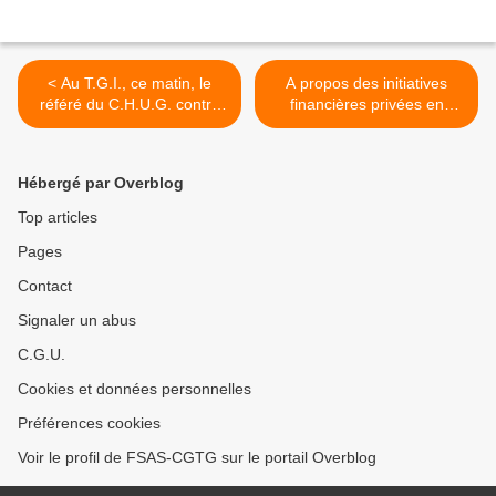
< Au T.G.I., ce matin, le
A propos des initiatives
référé du C.H.U.G. contre
financières privées en
les O.S. en grève
faveur du CHUG. >
Hébergé par Overblog
Top articles
Pages
Contact
Signaler un abus
C.G.U.
Cookies et données personnelles
Préférences cookies
Voir le profil de FSAS-CGTG sur le portail Overblog