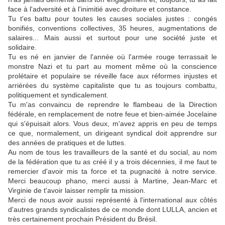
face à l'adversité et à l'inimitié avec droiture et constance.
Tu t'es battu pour toutes les causes sociales justes : congés
bonifiés, conventions collectives, 35 heures, augmentations de
salaires... Mais aussi et surtout pour une société juste et
solidaire.
Tu es né en janvier de l'année où l'armée rouge terrassait le
monstre Nazi et tu part au moment même où la conscience
prolétaire et populaire se réveille face aux réformes injustes et
arriérées du système capitaliste que tu as toujours combattu,
politiquement et syndicalement.
Tu m'as convaincu de reprendre le flambeau de la Direction
fédérale, en remplacement de notre feue et bien-aimée Jocelaine
qui s'épuisait alors. Vous deux, m'avez appris en peu de temps
ce que, normalement, un dirigeant syndical doit apprendre sur
des années de pratiques et de luttes.
Au nom de tous les travailleurs de la santé et du social, au nom
de la fédération que tu as créé il y a trois décennies, il me faut te
remercier d'avoir mis ta force et ta pugnacité à notre service.
Merci beaucoup phano, merci aussi à Martine, Jean-Marc et
Virginie de t'avoir laisser remplir ta mission.
Merci de nous avoir aussi représenté à l'international aux côtés
d'autres grands syndicalistes de ce monde dont LULLA, ancien et
très certainement prochain Président du Brésil.