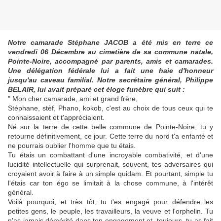
Notre camarade Stéphane JACOB a été mis en terre ce
vendredi 06 Décembre au cimetière de sa commune natale,
Pointe-Noire, accompagné par parents, amis et camarades.
Une délégation fédérale lui a fait une haie d'honneur
jusqu'au caveau familial. Notre secrétaire général, Philippe
BELAIR, lui avait préparé cet éloge funèbre qui suit :
" Mon cher camarade, ami et grand frère,
Stéphane, stèf, Phano, kokob, c'est au choix de tous ceux qui te
connaissaient et t'appréciaient.
Né sur la terre de cette belle commune de Pointe-Noire, tu y
retourne définitivement, ce jour. Cette terre du nord t'a enfanté et
ne pourrais oublier l'homme que tu étais.
Tu étais un combattant d'une incroyable combativité, et d'une
lucidité intellectuelle qui surprenait, souvent, tes adversaires qui
croyaient avoir à faire à un simple quidam. Et pourtant, simple tu
l'étais car ton égo se limitait à la chose commune, à l'intérêt
général.
Voilà pourquoi, et très tôt, tu t'es engagé pour défendre les
petites gens, le peuple, les travailleurs, la veuve et l'orphelin. Tu
n'as jamais démérité dans ton engagement et, toujours, tu as fait