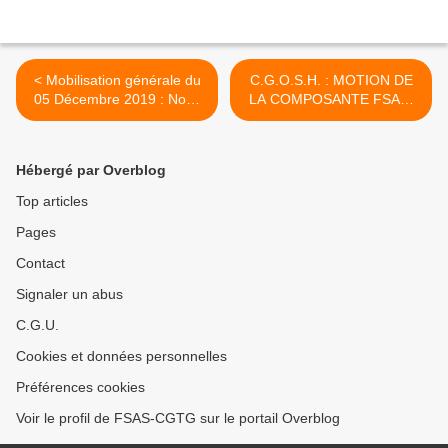
< Mobilisation générale du
C.G.O.S.H. : MOTION DE
05 Décembre 2019 : Nous
LA COMPOSANTE FSAS-
étions plus de 3000 dans
CGTG Au Conseil
les rues de Pointe-à-Pitre
d'Administration du
C.G.O.S.H. du Mercredi 18
Hébergé par Overblog
Décembre 2019. >
Top articles
Pages
Contact
Signaler un abus
C.G.U.
Cookies et données personnelles
Préférences cookies
Voir le profil de FSAS-CGTG sur le portail Overblog