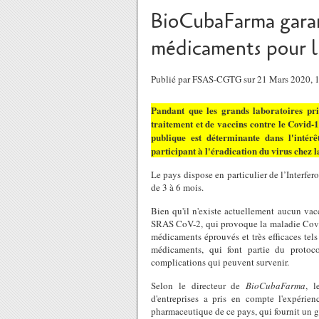
BioCubaFarma garan
médicaments pour l
Publié par FSAS-CGTG sur 21 Mars 2020,
Pandant que les grands laboratoires pri
traitement et de vaccins contre le Covid-1
publique est déterminante dans l'intér
participant à l'éradication du virus chez l
Le pays dispose en particulier de l’Interfer
de 3 à 6 mois.
Bien qu'il n'existe actuellement aucun vac
SRAS CoV-2, qui provoque la maladie Covid
médicaments éprouvés et très efficaces tel
médicaments, qui font partie du protoco
complications qui peuvent survenir.
Selon le directeur de
BioCubaFarma
, l
d'entreprises a pris en compte l'expérie
pharmaceutique de ce pays, qui fournit un gu