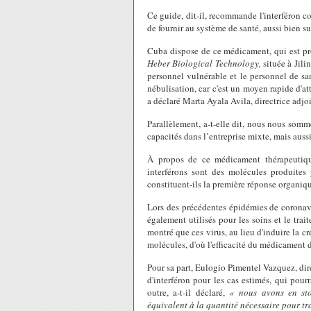
Ce guide, dit-il, recommande l'interféro
de fournir au système de santé, aussi bien su
Cuba dispose de ce médicament, qui est pr
Heber Biological Technology,
située à Jili
personnel vulnérable et le personnel de sa
nébulisation, car c'est un moyen rapide d'at
a déclaré Marta Ayala Avila, directrice adj
Parallèlement, a-t-elle dit, nous nous somme
capacités dans l’entreprise mixte, mais aussi
À propos de ce médicament thérapeutique 
interférons sont des molécules produites
constituent-ils la première réponse organi
Lors des précédentes épidémies de coronav
également utilisés pour les soins et le trai
montré que ces virus, au lieu d'induire la c
molécules, d'où l'efficacité du médicament 
Pour sa part, Eulogio Pimentel Vazquez, dir
d'interféron pour les cas estimés, qui pou
outre, a-t-il déclaré,
« nous avons en sto
équivalent à la quantité nécessaire pour tr