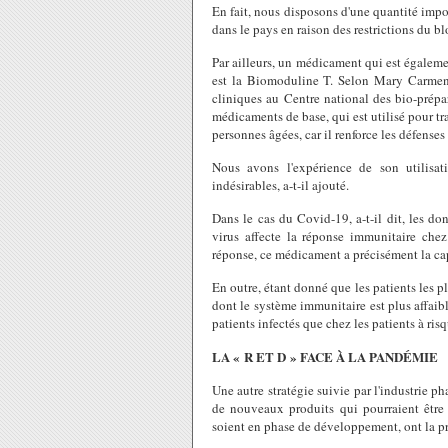
En fait, nous disposons d'une quantité impor
dans le pays en raison des restrictions du b
Par ailleurs, un médicament qui est égalem
est la Biomoduline T. Selon Mary Carmen 
cliniques au Centre national des bio-prépar
médicaments de base, qui est utilisé pour trai
personnes âgées, car il renforce les défenses
Nous avons l'expérience de son utilisati
indésirables, a-t-il ajouté.
Dans le cas du Covid-19, a-t-il dit, les d
virus affecte la réponse immunitaire chez 
réponse, ce médicament a précisément la cap
En outre, étant donné que les patients les pl
dont le système immunitaire est plus affaibl
patients infectés que chez les patients à ris
LA « R ET D » FACE À LA PANDÉMIE
Une autre stratégie suivie par l'industrie 
de nouveaux produits qui pourraient être u
soient en phase de développement, ont la pr