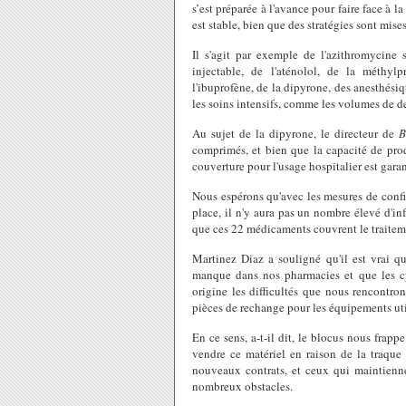
s’est préparée à l'avance pour faire face à l
est stable, bien que des stratégies sont mis
Il s'agit par exemple de l'azithromycin
injectable, de l'aténolol, de la méthy
l'ibuprofène, de la dipyrone, des anesthésiq
les soins intensifs, comme les volumes de de
Au sujet de la dipyrone, le directeur de
B
comprimés, et bien que la capacité de prod
couverture pour l'usage hospitalier est garan
Nous espérons qu'avec les mesures de conf
place, il n'y aura pas un nombre élevé d'in
que ces 22 médicaments couvrent le traiteme
Martinez Diaz a souligné qu'il est vrai q
manque dans nos pharmacies et que les cyc
origine les difficultés que nous rencontro
pièces de rechange pour les équipements utili
En ce sens, a-t-il dit, le blocus nous frapp
vendre ce matériel en raison de la traque f
nouveaux contrats, et ceux qui maintienne
nombreux obstacles.