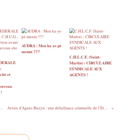
AUDRA : Men ka yo pè
menm ???
C.H.L.C.F. (Saint-
EDERALE
Martin) : CIRCULAIRE
:
SYNDICALE AUX
ité et
AGENTS !
nouveau
 !
andale de la pénurie de masques.
Aveux d’Agnès Buzyn : une défaillance criminelle de l’État Macron ?