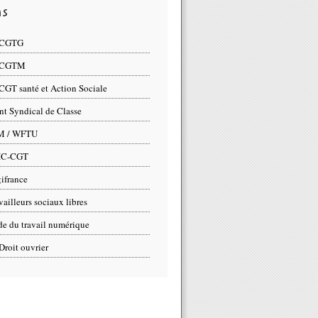
ns
 CGTG
 CGTM
CGT santé et Action Sociale
nt Syndical de Classe
M / WFTU
IC-CGT
ifrance
vailleurs sociaux libres
e du travail numérique
Droit ouvrier