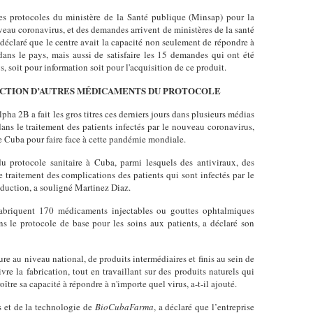
es protocoles du ministère de la Santé publique (Minsap) pour la
veau coronavirus, et des demandes arrivent de ministères de la santé
 déclaré que le centre avait la capacité non seulement de répondre à
ans le pays, mais aussi de satisfaire les 15 demandes qui ont été
ys, soit pour information soit pour l'acquisition de ce produit.
UCTION D’AUTRES MÉDICAMENTS DU PROTOCOLE
a 2B a fait les gros titres ces derniers jours dans plusieurs médias
dans le traitement des patients infectés par le nouveau coronavirus,
e Cuba pour faire face à cette pandémie mondiale.
du protocole sanitaire à Cuba, parmi lesquels des antiviraux, des
e traitement des complications des patients qui sont infectés par le
oduction, a souligné Martinez Diaz.
fabriquent 170 médicaments injectables ou gouttes ophtalmiques
ans le protocole de base pour les soins aux patients, a déclaré son
ture au niveau national, de produits intermédiaires et finis au sein de
ivre la fabrication, tout en travaillant sur des produits naturels qui
tre sa capacité à répondre à n'importe quel virus, a-t-il ajouté.
s et de la technologie de
BioCubaFarma
, a déclaré que l’entreprise