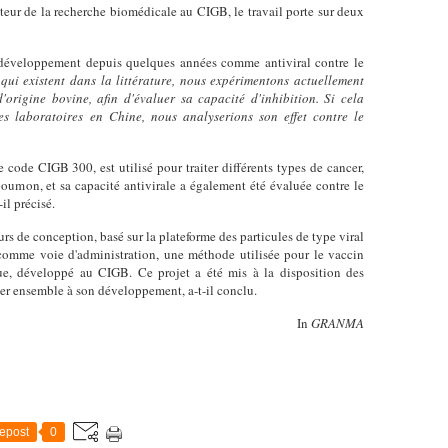
teur de la recherche biomédicale au CIGB, le travail porte sur deux
 développement depuis quelques années comme antiviral contre le
qui existent dans la littérature, nous expérimentons actuellement
'origine bovine, afin d'évaluer sa capacité d'inhibition. Si cela
des laboratoires en Chine, nous analyserions son effet contre le
e code CIGB 300, est utilisé pour traiter différents types de cancer,
 poumon, et sa capacité antivirale a également été évaluée contre le
-il précisé.
urs de conception, basé sur la plateforme des particules de type viral
 comme voie d'administration, une méthode utilisée pour le vaccin
que, développé au CIGB. Ce projet a été mis à la disposition des
iller ensemble à son développement, a-t-il conclu.
In
GRANMA
epost
0