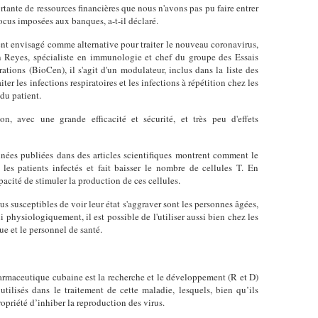
tante de ressources financières que nous n'avons pas pu faire entrer
locus imposées aux banques, a-t-il déclaré.
ent envisagé comme alternative pour traiter le nouveau coronavirus,
Reyes, spécialiste en immunologie et chef du groupe des Essais
ations (BioCen), il s'agit d'un modulateur, inclus dans la liste des
ter les infections respiratoires et les infections à répétition chez les
 du patient.
on, avec une grande efficacité et sécurité, et très peu d'effets
onnées publiées dans des articles scientifiques montrent comment le
les patients infectés et fait baisser le nombre de cellules T. En
acité de stimuler la production de ces cellules.
us susceptibles de voir leur état s'aggraver sont les personnes âgées,
i physiologiquement, il est possible de l'utiliser aussi bien chez les
que et le personnel de santé.
pharmaceutique cubaine est la recherche et le développement (R et D)
tilisés dans le traitement de cette maladie, lesquels, bien qu’ils
opriété d’inhiber la reproduction des virus.