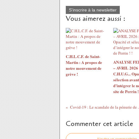
S'inscrire à la newsletter
Vous aimerez aussi :
C.H.L.C.F. de Saint-
ANALYSE F
Martin : A propos de
– AVRIL 2026 
notre mouvement de
C.H.U.G... Opac
grève !
sélection avant
d’intégrer le 
site de Perrin !
Covid-19 : Le sc
Commenter cet article