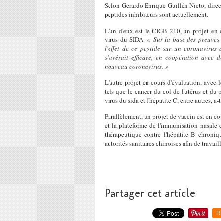
Selon Gerardo Enrique Guillén Nieto, direc
peptides inhibiteurs sont actuellement.
L'un d'eux est le CIGB 210, un projet en
virus du SIDA.
« Sur la base des preuves 
l'effet de ce peptide sur un coronavirus d
s’avérait efficace, en coopération avec 
nouveau coronavirus. »
L'autre projet en cours d'évaluation, avec l
tels que le cancer du col de l'utérus et du
virus du sida et l'hépatite C, entre autres, a-t
Parallèlement, un projet de vaccin est en co
et la plateforme de l'immunisation nasale
thérapeutique contre l'hépatite B chroni
autorités sanitaires chinoises afin de trava
Partager cet article
R