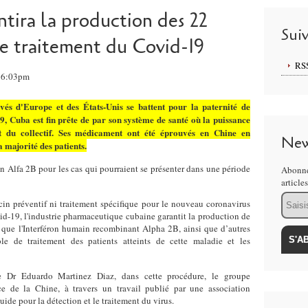
tira la production des 22
Sui
e traitement du Covid-19
RS
 16:03pm
vés d'Europe et des États-Unis se battent pour la paternité de
9, Cuba est fin prête de par son système de santé où la puissance
êt du collectif. Ses médicament ont été éprouvés en Chine en
New
a majorité des patients.
on Alfa 2B pour les cas qui pourraient se présenter dans une période
Abonne
article
Email
cin préventif ni traitement spécifique pour le nouveau coronavirus
-19, l'industrie pharmaceutique cubaine garantit la production de
s que l'Interféron humain recombinant Alpha 2B, ainsi que d’autres
le de traitement des patients atteints de cette maladie et les
e Dr Eduardo Martinez Diaz, dans cette procédure, le groupe
nce de la Chine, à travers un travail publié par une association
ide pour la détection et le traitement du virus.