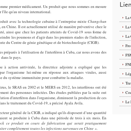
Lie
n comme premier médicament. Un produit que nous sommes en mesure
r l'île qu'au niveau international.
La
oduit avec la technologie cubaine à l’entreprise mixte
Changchun
n, en Chine. Il est actuellement utilisé de manière préventive chez le
La
nté, ainsi que chez les patients atteints de Covid-19 sous forme de
La 
teindre les poumons et d'agir dans les premiers stades de l'infection,
ointe du Centre de génie génétique et de biotechnologie (CIGB).
Fro
s préparés à l'utilisation de l'interféron à Cuba, car nous avons des
FS
 dans le pays.
FN
à action antivirale, la directrice adjointe a expliqué que les
 par l'organisme lui-même en réponse aux attaques virales, aussi
Lég
que du système immunitaire pour combattre la maladie.
Tra
irus, le SRAS en 2002 et le MERS en 2012, les interférons ont été
tement des personnes infectées. Des études publiées par la suite ont
Cod
réation d'interféron dans l'organisme, diminuent la production de ces
Le 
dans le traitement du Covid-19, a précisé Ayala Avila.
ecteur général de la CIGB, a indiqué qu'ils disposent d’une quantité
rraient se produire à Cuba dans une période de trois à six mois. En
ck ce produit en cours de fabrication qui serait pratiquement
aiter complètement toutes les infections survenues en Chine ».