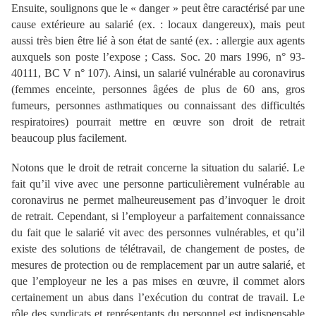
Ensuite, soulignons que le « danger » peut être caractérisé par une
cause extérieure au salarié (ex. : locaux dangereux), mais peut
aussi très bien être lié à son état de santé (ex. : allergie aux agents
auxquels son poste l’expose ; Cass. Soc. 20 mars 1996, n° 93-
40111, BC V n° 107). Ainsi, un salarié vulnérable au coronavirus
(femmes enceinte, personnes âgées de plus de 60 ans, gros
fumeurs, personnes asthmatiques ou connaissant des difficultés
respiratoires) pourrait mettre en œuvre son droit de retrait
beaucoup plus facilement.
Notons que le droit de retrait concerne la situation du salarié. Le
fait qu’il vive avec une personne particulièrement vulnérable au
coronavirus ne permet malheureusement pas d’invoquer le droit
de retrait. Cependant, si l’employeur a parfaitement connaissance
du fait que le salarié vit avec des personnes vulnérables, et qu’il
existe des solutions de télétravail, de changement de postes, de
mesures de protection ou de remplacement par un autre salarié, et
que l’employeur ne les a pas mises en œuvre, il commet alors
certainement un abus dans l’exécution du contrat de travail. Le
rôle des syndicats et représentants du personnel est indispensable