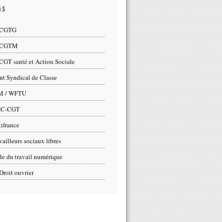
ns
 CGTG
 CGTM
CGT santé et Action Sociale
nt Syndical de Classe
M / WFTU
IC-CGT
ifrance
vailleurs sociaux libres
e du travail numérique
Droit ouvrier