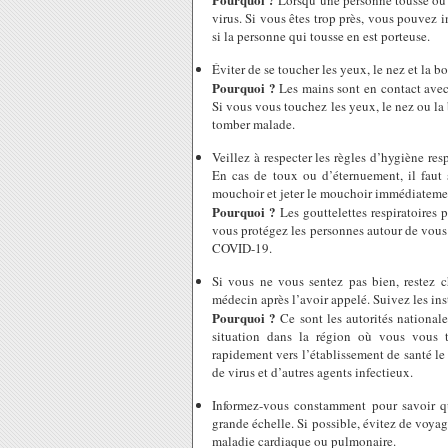
Lorsqu’une personne tousse ou ét
virus. Si vous êtes trop près, vous pouvez 
si la personne qui tousse en est porteuse.
Éviter de se toucher les yeux, le nez et la b
Pourquoi ?
Les mains sont en contact avec
Si vous vous touchez les yeux, le nez ou la
tomber malade.
Veillez à respecter les règles d’hygiène res
En cas de toux ou d’éternuement, il faut
mouchoir et jeter le mouchoir immédiateme
Pourquoi ?
Les gouttelettes respiratoires 
vous protégez les personnes autour de vous 
COVID-19.
Si vous ne vous sentez pas bien, restez 
médecin après l’avoir appelé. Suivez les inst
Pourquoi ?
Ce sont les autorités nationale
situation dans la région où vous vous t
rapidement vers l’établissement de santé le 
de virus et d’autres agents infectieux.
Informez-vous constamment pour savoir qu
grande échelle. Si possible, évitez de voyag
maladie cardiaque ou pulmonaire.