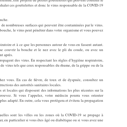
ernue, elle projette de petites gouttelettes qui peuvent contenir le
inhaler ces gouttelettes et donc le virus responsable de la COVID-19
ouche.
 de nombreuses surfaces qui peuvent être contaminées par le virus.
 bouche, le virus peut pénétrer dans votre organisme et vous pouvez
piratoire et à ce que les personnes autour de vous en fassent autant.
 se couvrir la bouche et le nez avec le pli du coude, ou avec un
nt après.
propagent des virus. En respectant les règles d’hygiène respiratoire,
de virus tels que ceux responsables du rhume, de la grippe ou de la
chez vous. En cas de fièvre, de toux et de dyspnée, consultez un
ructions des autorités sanitaires locales.
s et locales qui disposent des informations les plus récentes sur la
rouvez. Si vous l’appelez, votre médecin pourra vous orienter
plus adapté. En outre, cela vous protègera et évitera la propagation
elles sont les villes ou les zones où la COVID-19 se propage à
er, en particulier si vous êtes âgé ou diabétique ou si vous avez une