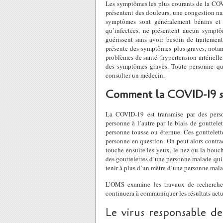
Les symptômes les plus courants de la COVID
présentent des douleurs, une congestion na
symptômes sont généralement bénins et a
qu’infectées, ne présentent aucun symptô
guérissent sans avoir besoin de traitement
présente des symptômes plus graves, notam
problèmes de santé (hypertension artérielle
des symptômes graves. Toute personne qui a
consulter un médecin.
Comment la COVID-19 se
La COVID-19 est transmise par des perso
personne à l’autre par le biais de gouttele
personne tousse ou éternue. Ces gouttelett
personne en question. On peut alors contrac
touche ensuite les yeux, le nez ou la bouc
des gouttelettes d’une personne malade qui v
tenir à plus d’un mètre d’une personne mala
L’OMS examine les travaux de recherche
continuera à communiquer les résultats actu
Le virus responsable de