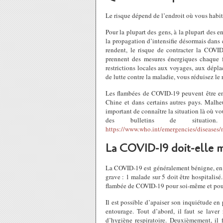
Le risque dépend de l’endroit où vous habit
Pour la plupart des gens, à la plupart des e
la propagation d’intensifie désormais dans c
rendent, le risque de contracter la COVID
prennent des mesures énergiques chaque f
restrictions locales aux voyages, aux dépl
de lutte contre la maladie, vous réduisez l
Les flambées de COVID-19 peuvent être en
Chine et dans certains autres pays. Malhe
important de connaître la situation là où 
des bulletins de situatio
https://www.who.int/emergencies/diseases/n
La COVID-19 doit-elle m
La COVID-19 est généralement bénigne, en par
grave : 1 malade sur 5 doit être hospitalisé
flambée de COVID-19 pour soi-même et pour
Il est possible d’apaiser son inquiétude en
entourage. Tout d’abord, il faut se laver
d’hygiène respiratoire. Deuxièmement, il f