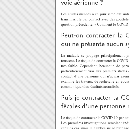
voie aérienne ?
Les études menées à ce jour semblent ind
transmissible par contact avec des gouttelet
question précédente, « Comment le COVID-1
Peut-on contracter la 
qui ne présente aucun 
La maladie se propage principalement par
toussent. Le risque de contracter la COVI
très faible. Cependant, beaucoup de pers
particulièrement vrai aux premiers stades
contact d’une personne qui n’a, par exe
examine les travaux de recherche en cours
communiquer des résultats actualisés.
Puis-je contracter la C
fécales d’une personne 
Le risque de contracter la COVID-19 par cont
Les premières investigations semblent indi
certains cas, mais la flambée ne se propag