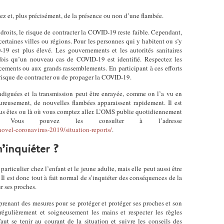
ez et, plus précisément, de la présence ou non d’une flambée.
ndroits, le risque de contracter la COVID-19 reste faible. Cependant,
ertaines villes ou régions. Pour les personnes qui y habitent ou s’y
-19 est plus élevé. Les gouvernements et les autorités sanitaires
ois qu’un nouveau cas de COVID-19 est identifié. Respectez les
acements ou aux grands rassemblements. En participant à ces efforts
e risque de contracter ou de propager la COVID-19.
diguées et la transmission peut être enrayée, comme on l’a vu en
ureusement, de nouvelles flambées apparaissent rapidement. Il est
vous êtes ou là où vous comptez aller. L’OMS publie quotidiennement
n. Vous pouvez les consulter à l’adresse
ovel-coronavirus-2019/situation-reports/
.
’inquiéter ?
ticulier chez l’enfant et le jeune adulte, mais elle peut aussi être
. Il est donc tout à fait normal de s’inquiéter des conséquences de la
 ses proches.
 prenant des mesures pour se protéger et protéger ses proches et son
 régulièrement et soigneusement les mains et respecter les règles
aut se tenir au courant de la situation et suivre les conseils des