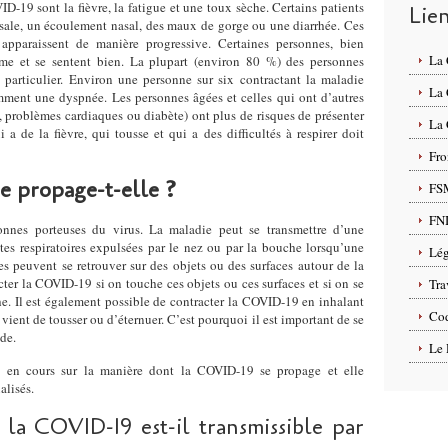
-19 sont la fièvre, la fatigue et une toux sèche. Certains patients
Lie
sale, un écoulement nasal, des maux de gorge ou une diarrhée. Ces
pparaissent de manière progressive. Certaines personnes, bien
La
me et se sentent bien. La plupart (environ 80 %) des personnes
 particulier. Environ une personne sur six contractant la maladie
La
ment une dyspnée. Les personnes âgées et celles qui ont d’autres
, problèmes cardiaques ou diabète) ont plus de risques de présenter
La 
 de la fièvre, qui tousse et qui a des difficultés à respirer doit
Fro
 propage-t-elle ?
FS
FN
nnes porteuses du virus. La maladie peut se transmettre d’une
ttes respiratoires expulsées par le nez ou par la bouche lorsqu’une
Lég
es peuvent se retrouver sur des objets ou des surfaces autour de la
ter la COVID-19 si on touche ces objets ou ces surfaces et si on se
Tra
he. Il est également possible de contracter la COVID-19 en inhalant
Cod
ient de tousser ou d’éternuer. C’est pourquoi il est important de se
de.
Le 
 en cours sur la manière dont la COVID-19 se propage et elle
alisés.
 la COVID-19 est-il transmissible par