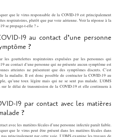
iquer que le virus responsable de la COVID-19 est principalement
tes respiratoires, plutôt que par voie aérienne. Voir la réponse à la
9 se propage-t-elle ? »
COVID-19 au contact d’une personne
symptôme ?
 les gouttelettes respiratoires expulsées par les personnes qui
D-19 au contact d’une personne qui ne présente aucun symptôme est
onnes atteintes ne présentent que des symptômes discrets. C’est
 de la maladie. Il est donc possible de contracter la COVID-19 au
mple, qu’une toux légère mais qui ne se sent pas malade. L’OMS
 sur le délai de transmission de la COVID-19 et elle continuera à
OVID-19 par contact avec les matières
malade ?
act avec les matières fécales d’une personne infectée paraît faible.
quer que le virus peut être présent dans les matières fécales dans
e pas principalement par cette voie. L’OMS examine les travaux de