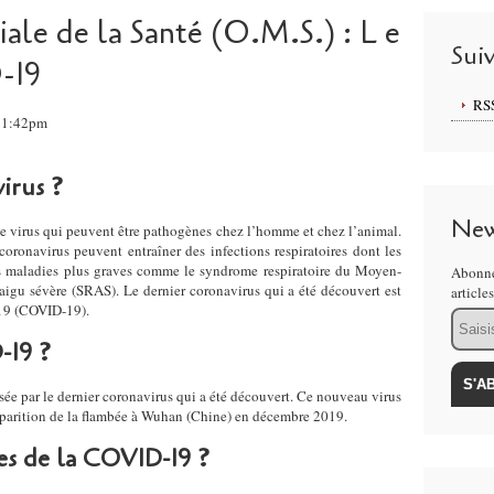
ale de la Santé (O.M.S.) : L e
Sui
-19
RS
 21:42pm
irus ?
New
de virus qui peuvent être pathogènes chez l’homme et chez l’animal.
coronavirus peuvent entraîner des infections respiratoires dont les
s maladies plus graves comme le syndrome respiratoire du Moyen-
Abonne
aigu sévère (SRAS). Le dernier coronavirus qui a été découvert est
article
019 (COVID-19).
Email
-19 ?
ée par le dernier coronavirus qui a été découvert. Ce nouveau virus
apparition de la flambée à Wuhan (Chine) en décembre 2019.
es de la COVID-19 ?