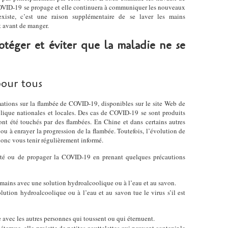
COVID-19 se propage et elle continuera à communiquer les nouveaux
existe, c’est une raison supplémentaire de se laver les mains
 et avant de manger.
téger et éviter que la maladie ne se
pour tous
ations sur la flambée de COVID-19, disponibles sur le site Web de
lique nationales et locales. Des cas de COVID-19 se sont produits
nt été touchés par des flambées. En Chine et dans certains autres
r ou à enrayer la progression de la flambée. Toutefois, l’évolution de
donc vous tenir régulièrement informé.
ecté ou de propager la COVID-19 en prenant quelques précautions
mains avec une solution hydroalcoolique ou à l’eau et au savon.
ution hydroalcoolique ou à l’eau et au savon tue le virus s’il est
avec les autres personnes qui toussent ou qui éternuent.