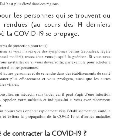
D-19 est plus élevé dans ces régions.
our les personnes qui se trouvent ou
 rendues (au cours des 14 derniers
 où la COVID-19 se propage.
sures de protection pour tous)
ême si vous n’avez que des symptômes bénins (céphalées, légère
 nasal modéré), restez chez vous jusqu’à la guérison. Si vous avez
s ravitailler ou si vous devez sortir, par exemple pour acheter à
cter d’autres personnes.
 d’autres personnes et de se rendre dans des établissements de santé
onner plus efficacement et vous protègera, ainsi que les autres
ies virales.
onsultez un médecin sans tarder, car il peut s’agir d’une infection
ve. Appelez votre médecin et indiquez-lui si vous avez récemment
s.
in pourra vous orienter rapidement vers l’établissement de santé le
ra et évitera la propagation de la COVID-19 et d’autres maladies
é de contracter la COVID-19 ?