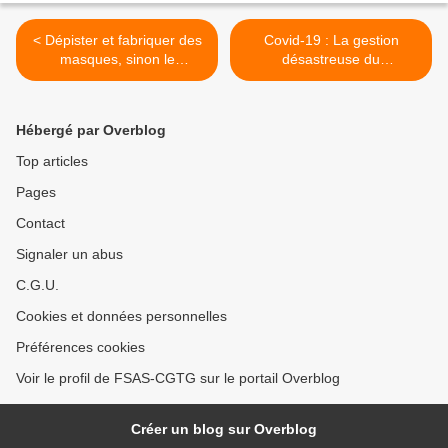
< Dépister et fabriquer des
Covid-19 : La gestion
masques, sinon le
désastreuse du
confinement n’aura servi à
Gouvernement >
rien
Hébergé par Overblog
Top articles
Pages
Contact
Signaler un abus
C.G.U.
Cookies et données personnelles
Préférences cookies
Voir le profil de FSAS-CGTG sur le portail Overblog
Créer un blog sur Overblog