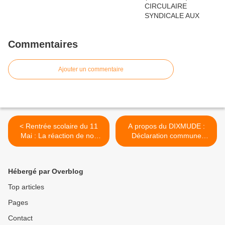
Commentaires
Ajouter un commentaire
< Rentrée scolaire du 11
A propos du DIXMUDE :
Mai : La réaction de nos
Déclaration commune
camarades du S.E.P.-
FNIC-CGT et FSAS-CGTG
C.G.T.G.
>
Hébergé par Overblog
Top articles
Pages
Contact