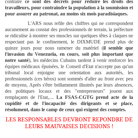
contraire
ce sont des décrets pour réduire les droits des
travailleurs, pour contraindre la population à la soumission et
pour assurer au patronat, au moins six mois paradisiaques.
L'ARS nous refile des chiffres qui ne correspondent
aucunement au constat des professionnels de terrain, la préfecture
se ridiculise à montrer ses muscles sur quelques têtes à claques ne
respectant pas le confinement, le DIXMUDE prend plus de
quinze jours pour nous ramener du matériel (
il semble que
l'invasion du Venezuela, en cours, soit plus important que
notre santé
), les médecins Cubains tardent à venir renforcer les
équipes médicaux épuisées, le Conseil d'Etat n'accepte pas qu'un
tribunal local enjoigne une orientation aux autorités, les
professionnels (ces héros) sont sommés d'aller au front avec peu
de moyens, Après s'être brillamment illustrés par leurs absences,
des politiques locaux et des "entrepreneurs" jouent aux
remplaçants de l'Etat,....
La FSAS-CGTG prend acte de la
cupidité et de l'incapacité des dirigeants et se place,
résolument, dans le camp de ceux qui exigent des comptes.
LES RESPONSABLES DEVRONT REPONDRE DE
LEURS MAUVAISES DECISIONS !