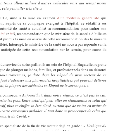
r. Nous allons utiliser d’autres molécules mais qui seront moins
 cela peut aller très vite
.
»
n 2019, suite à la mise en examen
d’un médecin généraliste
qui
ent auprès de sa compagne exerçant à l’hôpital, ce sédatif à ses
 Autorité de santé a actualisé sa recommandation pour cadrer son
 ici
et
ici
)
, recommandation que le ministère de la santé a d’ailleurs
nt promis la mise en œuvre de cette recommandation dès le mois de
léré. Interrogé, le ministère de la santé ne nous a pas répondu sur la
t anticipée de cette recommandation sur le terrain, pour cause de
 service de soins palliatifs au sein de l’hôpital Bagatelle, regrette
que de plonger malades, familles, et professionnels dans un désarroi
nous traversons, je dote déjà les Ehpad de mon secteur de ce
 faut s’adresser aux pharmacies hospitalières qui peuvent délivrer
t, la plupart des médecins en Ehpad ne le savent pas. »
sa consoeur.
« Aujourd’hui, dans notre région, ce n’est pas le cas,
 trier les gens. Entre celui qui peut aller en réanimation et celui qui
assif, plus ce chiffre va être élevé, surtout que de moins en moins de
eut-être eux-mêmes malades. Il faut donc se préoccuper de celui qui
 mourir du Covid. »
 ce spécialiste de la fin de vie mettait déjà en garde :
« L’éthique du
ux même jusqu’au décès inéluctable. Mais une vision utilitariste