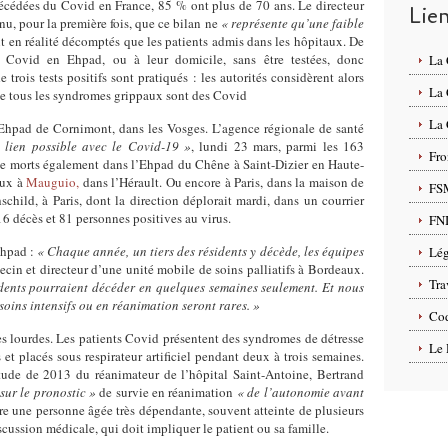
écédées du Covid en France, 85 % ont plus de 70 ans. Le directeur
Lie
u, pour la première fois, que ce bilan ne
« représente qu’une faible
t en réalité décomptés que les patients admis dans les hôpitaux. De
Covid en Ehpad, ou à leur domicile, sans être testées, donc
La
trois tests positifs sont pratiqués : les autorités considèrent alors
La
que tous les syndromes grippaux sont des Covid
La 
’Ehpad de Cornimont, dans les Vosges. L’agence régionale de santé
 lien possible avec le Covid-19 »
, lundi 23 mars, parmi les 163
Fro
ze morts également dans l’Ehpad du Chêne à Saint-Dizier en Haute-
ux à
Mauguio,
dans l’Hérault. Ou encore à Paris, dans la maison de
FS
hschild, à Paris, dont la direction déplorait mardi, dans un courrier
16 décès et 81 personnes positives au virus.
FN
Ehpad :
« Chaque année, un tiers des résidents y décède, les équipes
Lég
in et directeur d’une unité mobile de soins palliatifs à Bordeaux.
Tra
idents pourraient décéder en quelques semaines seulement. Et nous
oins intensifs ou en réanimation seront rares. »
Cod
ès lourdes. Les patients Covid présentent des syndromes de détresse
Le 
s et placés sous respirateur artificiel pendant deux à trois semaines.
tude de 2013 du réanimateur de l’hôpital Saint-Antoine, Bertrand
sur le pronostic »
de survie en réanimation
« de l’autonomie avant
 une personne âgée très dépendante, souvent atteinte de plusieurs
scussion médicale, qui doit impliquer le patient ou sa famille.