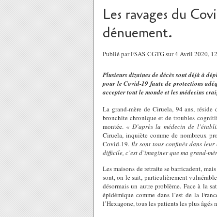
Les ravages du Covi
dénuement.
Publié par FSAS-CGTG sur 4 Avril 2020, 
Plusieurs dizaines de décès sont déjà à dép
pour le Covid-19 faute de protections adéq
accepter tout le monde et les médecins craig
La grand-mère de Ciruela, 94 ans, réside
bronchite chronique et de troubles cognitifs
montée.
« D’après la médecin de l’établ
Ciruela, inquiète comme de nombreux proc
Covid-19.
Ils sont tous confinés dans leur
difficile, c’est d’imaginer que ma grand-mèr
Les maisons de retraite se barricadent, mais
sont, on le sait, particulièrement vulnérab
désormais un autre problème. Face à la sat
épidémique comme dans l’est de la France,
l’Hexagone, tous les patients les plus âgés n