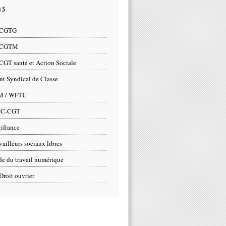
ns
 CGTG
 CGTM
CGT santé et Action Sociale
nt Syndical de Classe
M / WFTU
IC-CGT
ifrance
vailleurs sociaux libres
e du travail numérique
Droit ouvrier