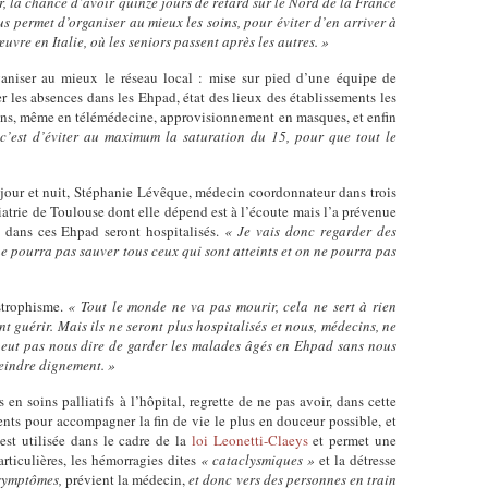
, la chance d’avoir quinze jours de retard sur le Nord de la France
s permet d’organiser au mieux les soins, pour éviter d’en arriver à
œuvre en Italie, où les seniors passent après les autres. »
rganiser au mieux le réseau local : mise sur pied d’une équipe de
r les absences dans les Ehpad, état des lieux des établissements les
tions, même en télémédecine, approvisionnement en masques, et enfin
 c’est d’éviter au maximum la saturation du 15, pour que tout le
, jour et nuit, Stéphanie Lévêque, médecin coordonnateur dans trois
atrie de Toulouse dont elle dépend est à l’écoute mais l’a prévenue
 dans ces Ehpad seront hospitalisés.
« Je vais donc regarder des
ne pourra pas sauver tous ceux qui sont atteints et on ne pourra pas
astrophisme.
«
Tout le monde ne va pas mourir, cela ne sert à rien
ont guérir. Mais ils ne seront plus hospitalisés et nous, médecins, ne
peut pas nous dire de garder les malades âgés en Ehpad sans nous
teindre dignement. »
n soins palliatifs à l’hôpital, regrette de ne pas avoir, dans cette
nts pour accompagner la fin de vie le plus en douceur possible, et
st utilisée dans le cadre de la
loi Leonetti-Claeys
et permet une
rticulières, les hémorragies dites
« cataclysmiques »
et la détresse
 symptômes,
prévient la médecin,
et donc vers des personnes en train