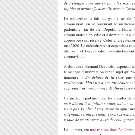
de s’étouffer sans moyen pour les soulage
rapides et moins efficaces. Or, avec le Covid,
Le midazolam a fait les gros titres fi
administrait, en se procurant le médicam
patients en fin de vie. Depuis, la Haute
administration en ville et à domicile
(
à lire
approuvée sans réserve. Celui-ci a égaleme
mai 2020. Le calendrier s’est cependant accé
diffusion et l’organisation éventuellemen
coronavirus.
À Bordeaux, Bernard Devalois, responsable du
le manque d’information sur ce sujet qui ris
immense.
« En dehors de la crise que 
médicament. Mais il y a une procédure : il
ce produit sur ordonnance. Malheureusemen
Ce médecin partage donc les craintes de 
mais dès qu’il va falloir statuer, oui, on va
n’ira pas. Et plus il va y avoir un afflux m
soignants seront présents, car ils seront p
risque de mourir mais aussi de celui qui va
Le 11 mars, via
une tribune dans
La Croix
,
prendre soin impose d’accompagner au mie