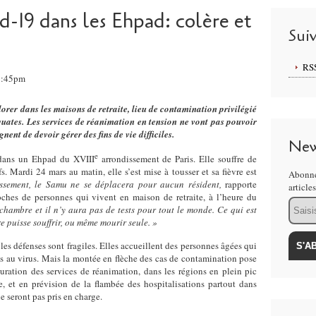
d-19 dans les Ehpad: colère et
Sui
RS
12:45pm
lorer dans les maisons de retraite, lieu de contamination privilégié
uates. Les services de réanimation en tension ne vont pas pouvoir
nent de devoir gérer des fins de vie difficiles.
New
e
 dans un Ehpad du XVIII
arrondissement de Paris. Elle souffre de
. Mardi 24 mars au matin, elle s’est mise à tousser et sa fièvre est
Abonne
issement, le Samu ne se déplacera pour aucun résident,
rapporte
article
hes de personnes qui vivent en maison de retraite, à l’heure du
Email
 chambre et il n’y aura pas de tests pour tout le monde. Ce qui est
e puisse souffrir, ou même mourir seule. »
 les défenses sont fragiles. Elles accueillent des personnes âgées qui
les au virus. Mais la montée en flèche des cas de contamination pose
uration des services de réanimation, dans les régions en plein pic
 et en prévision de la flambée des hospitalisations partout dans
e seront pas pris en charge.