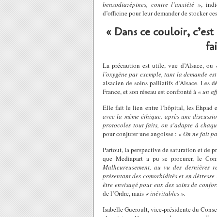
benzodiazépines, contre l’anxiété »
, ind
d’officine pour leur demander de stocker c
« Dans ce couloir, c’es
fa
La précaution est utile, vue d’Alsace, ou
l’oxygène par exemple, tant la demande est
alsacien de soins palliatifs d’Alsace. Les
France, et son réseau est confronté à
« un af
Elle fait le lien entre l’hôpital, les Ehpad 
avec la même éthique, après une discussion
protocoles tout faits, on s’adapte à chaqu
pour conjurer une angoisse :
« On ne fait pa
Partout, la perspective de saturation et de p
que Mediapart a pu se procurer, le Cons
Malheureusement, au vu des dernières re
présentant des comorbidités et en détresse r
être envisagé pour eux des soins de confor
de l’Ordre, mais
« inévitables ».
Isabelle Gueroult, vice-présidente du Conse