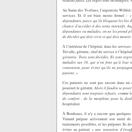
résultat futile. Les règles sont inchangées
Au Samu des Yvelines, l’urgentiste Wilfrid S
services. Et il est bien moins formel :
«
dépendants, parce qu’ils bloquent les lits 
chance d’accéder à des soins intensifs. Auj
dépendants ou malades, on ne les prend plus
de décider qui doit vivre et qui doit mourir.
À l’intérieur de l’hôpital, dans les service
Trivalle, gériatre, chef de service à l’hôpit
gériatrie. Trois sont décédés. Ils sont reg
malades sur 34, qui n’en font qu’à leur tê
contention, pour éviter qu’ils ne propagen
patient. »
Ces patients ne sont pas encore dans un é
poursuit le gériatre.
Alors il faudra se pose
dépendants sont toujours refusés, comme le
de confort : de la morphine pour la dou
hospitalier.
À Bordeaux, il n’y a encore que quelques
Vimard prépare activement son unité de s
traitements possibles, et les préparer. Ils d
éviter au patient
« une sensation d’étouf