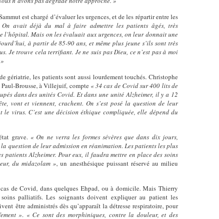
. Nous n’avons pas dégradé notre approche. »
ammut est chargé d’évaluer les urgences, et de les répartir entre les
 On avait déjà du mal à faire admettre les patients âgés, très
de l’hôpital. Mais on les évaluait aux urgences, on leur donnait une
ourd’hui, à partir de 85-90 ans, et même plus jeune s’ils sont très
. Je trouve cela terrifiant. Je ne suis pas Dieu, ce n’est pas à moi
 »
s de gériatrie, les patients sont aussi lourdement touchés. Christophe
al Paul-Brousse, à Villejuif, compte
« 34 cas de Covid sur 400 lits de
roupés dans des unités Covid. Et dans une unité Alzheimer, il y a 12
te, vont et viennent, crachent. On s’est posé la question de leur
t le virus. C’est une décision éthique compliquée, elle dépend du
tat grave.
« On ne verra les formes sévères que dans dix jours,
r la question de leur admission en réanimation. Les patients les plus
s patients Alzheimer. Pour eux, il faudra mettre en place des soins
leur, du midazolam »
, un anesthésique puissant réservé au milieu
 cas de Covid, dans quelques Ehpad, ou à domicile. Mais Thierry
oins palliatifs. Les soignants doivent expliquer au patient les
oivent être administrés dès qu’apparaît la détresse respiratoire, pour
fement »
.
« Ce sont des morphiniques, contre la douleur, et des