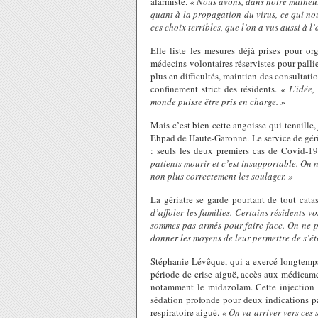
alarmiste.
« Nous avons, dans notre malheur
quant à la propagation du virus, ce qui nou
ces choix terribles, que l’on a vus aussi à l’
Elle liste les mesures déjà prises pour o
médecins volontaires réservistes pour pallie
plus en difficultés, maintien des consulta
confinement strict des résidents.
« L’idée,
monde puisse être pris en charge. »
Mais c’est bien cette angoisse qui tenaille
Ehpad de Haute-Garonne. Le service de géri
: seuls les deux premiers cas de Covid-19
patients mourir et c’est insupportable. On 
non plus correctement les soulager. »
La gériatre se garde pourtant de tout cat
d’affoler les familles. Certains résidents v
sommes pas armés pour faire face. On ne 
donner les moyens de leur permettre de s’é
Stéphanie Lévêque, qui a exercé longtemps e
période de crise aiguë, accès aux médicame
notamment le midazolam. Cette injection e
sédation profonde pour deux indications pa
respiratoire aiguë.
« On va arriver vers ces