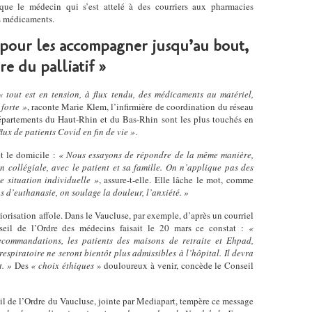
ique le médecin qui s’est attelé à des courriers aux pharmacies
es médicaments.
t pour les accompagner jusqu’au bout,
ire du palliatif »
« tout est en tension, à flux tendu, des médicaments au matériel,
 forte »
, raconte Marie Klem, l’infirmière de coordination du réseau
 départements du Haut-Rhin et du Bas-Rhin sont les plus touchés en
flux de patients Covid en fin de vie »
.
et le domicile :
« Nous essayons de répondre de la même manière,
 collégiale, avec le patient et sa famille. On n’applique pas des
e situation individuelle »
, assure-t-elle. Elle lâche le mot, comme
s d’euthanasie, on soulage la douleur, l’anxiété. »
riorisation affole. Dans le Vaucluse, par exemple, d’après un courriel
eil de l’Ordre des médecins faisait le 20 mars ce constat :
«
commandations, les patients des maisons de retraite et Ehpad,
espiratoire ne seront bientôt plus admissibles à l’hôpital. Il devra
t. »
Des
« choix éthiques
» douloureux à venir, concède le Conseil
il de l’Ordre du Vaucluse, jointe par Mediapart, tempère ce message