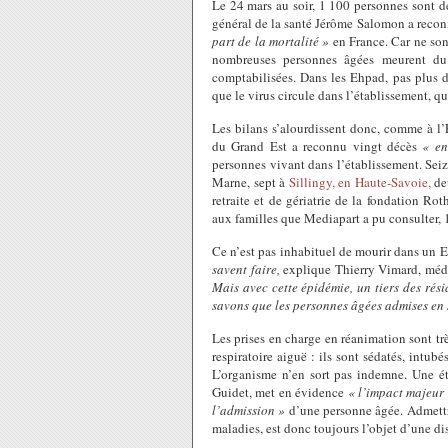
Le 24 mars au soir, 1 100 personnes sont d
général de la santé Jérôme Salomon a reconn
part de la mortalité »
en France. Car ne son
nombreuses personnes âgées meurent du 
comptabilisées. Dans les Ehpad, pas plus de 
que le virus circule dans l’établissement, 
Les bilans s’alourdissent donc, comme à l
du Grand Est a reconnu vingt décès
« en
personnes vivant dans l’établissement. Sei
Marne, sept à
Sillingy, en Haute-Savoie,
de
retraite et de gériatrie de la fondation Rot
aux familles que Mediapart a pu consulter, 
Ce n’est pas inhabituel de mourir dans un 
savent faire,
explique Thierry Vimard, médec
Mais avec cette épidémie, un tiers des rés
savons que les personnes âgées admises en s
Les prises en charge en réanimation sont tr
respiratoire aiguë : ils sont sédatés, intubé
L’organisme n’en sort pas indemne. Une é
Guidet, met en évidence
« l’impact majeur 
l’admission »
d’une personne âgée. Admettre
maladies, est donc toujours l’objet d’une di