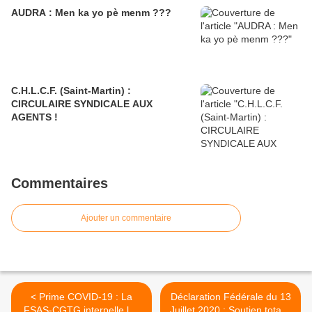
AUDRA : Men ka yo pè menm ???
C.H.L.C.F. (Saint-Martin) :
CIRCULAIRE SYNDICALE AUX
AGENTS !
Commentaires
Ajouter un commentaire
< Prime COVID-19 : La
Déclaration Fédérale du 13
FSAS-CGTG interpelle les
Juillet 2020 : Soutien total à