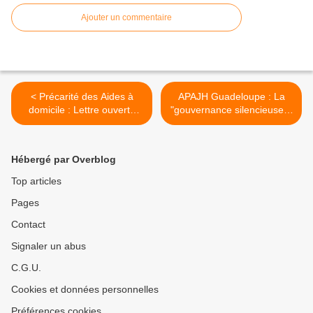
Ajouter un commentaire
< Précarité des Aides à
APAJH Guadeloupe : La
domicile : Lettre ouverte
"gouvernance silencieuse" !
aux parlementaires de la
>
Guadeloupe.
Hébergé par Overblog
Top articles
Pages
Contact
Signaler un abus
C.G.U.
Cookies et données personnelles
Préférences cookies