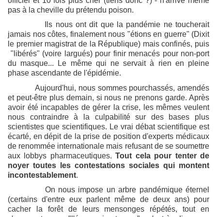
officiel et 10 fois plus cher (tiens donc ?) - n'arrive même
pas à la cheville du prétendu poison.
Ils nous ont dit que la pandémie ne toucherait
jamais nos côtes, finalement nous "étions en guerre" (Dixit
le premier magistrat de la République) mais confinés, puis
"libérés" (voire largués) pour finir menacés pour non-port
du masque... Le même qui ne servait à rien en pleine
phase ascendante de l'épidémie.
Aujourd'hui, nous sommes pourchassés, amendés
et peut-être plus demain, si nous ne prenons garde. Après
avoir été incapables de gérer la crise, les mêmes veulent
nous contraindre à la culpabilité sur des bases plus
scientistes que scientifiques. Le vrai débat scientifique est
écarté, en dépit de la prise de position d'experts médicaux
de renommée internationale mais refusant de se soumettre
aux lobbys pharmaceutiques.
Tout cela pour tenter de
noyer toutes les contestations sociales qui montent
incontestablement
.
On nous impose un arbre pandémique éternel
(certains d'entre eux parlent même de deux ans) pour
cacher la forêt de leurs mensonges répétés, tout en