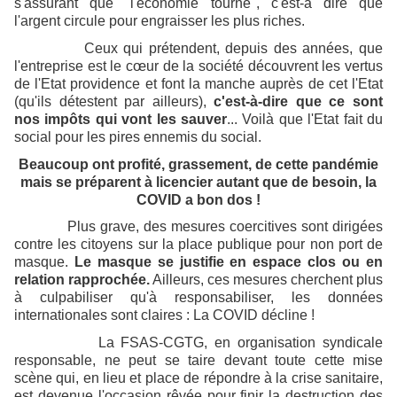
s'assurant que "l'économie tourne", c'est-à dire que
l'argent circule pour engraisser les plus riches.
Ceux qui prétendent, depuis des années, que
l'entreprise est le cœur de la société découvrent les vertus
de l'Etat providence et font la manche auprès de cet l'Etat
(qu'ils détestent par ailleurs),
c'est-à-dire que ce sont
nos impôts qui vont les sauver
... Voilà que l'Etat fait du
social pour les pires ennemis du social.
Beaucoup ont profité, grassement, de cette pandémie
mais se préparent à licencier autant que de besoin, la
COVID a bon dos !
Plus grave, des mesures coercitives sont dirigées
contre les citoyens sur la place publique pour non port de
masque.
Le masque se justifie en espace clos ou en
relation rapprochée.
Ailleurs, ces mesures cherchent plus
à culpabiliser qu'à responsabiliser, les données
internationales sont claires : La COVID décline !
La FSAS-CGTG, en organisation syndicale
responsable, ne peut se taire devant toute cette mise
scène qui, en lieu et place de répondre à la crise sanitaire,
est devenue l'occasion rêvée pour finir la destruction des