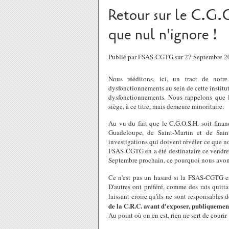
Retour sur le C.G.
que nul n'ignore !
Publié par FSAS-CGTG sur 27 Septembre 
Nous rééditons, ici, un tract de notre
dysfonctionnements au sein de cette institut
dysfonctionnements. Nous rappelons que l
siège, à ce titre, mais demeure minoritaire.
Au vu du fait que le C.G.O.S.H. soit finan
Guadeloupe, de Saint-Martin et de Sai
investigations qui doivent révéler ce que no
FSAS-CGTG en a été destinataire ce vendred
Septembre prochain, ce pourquoi nous avons
Ce n'est pas un hasard si la FSAS-CGTG e
D'autres ont préféré, comme des rats quitta
laissant croire qu'ils ne sont responsables 
de la C.R.C. avant d'exposer, publiquemen
Au point où on en est, rien ne sert de courir