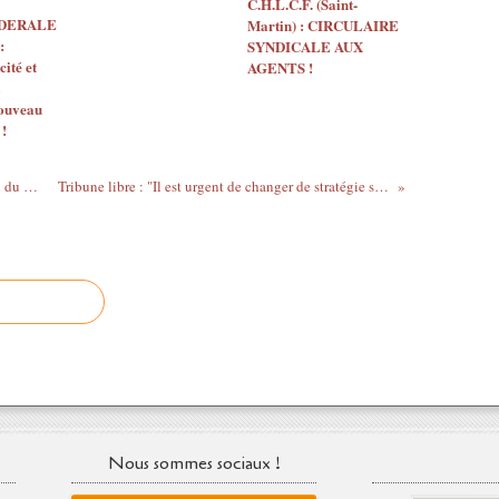
C.H.L.C.F. (Saint-
EDERALE
Martin) : CIRCULAIRE
:
SYNDICALE AUX
ité et
AGENTS !
nouveau
 !
Clinique "Les Eaux-Claires" : suspension du mouvement du personnel.
Tribune libre : "Il est urgent de changer de stratégie sanitaire face à la Covid-19 "
Nous sommes sociaux !