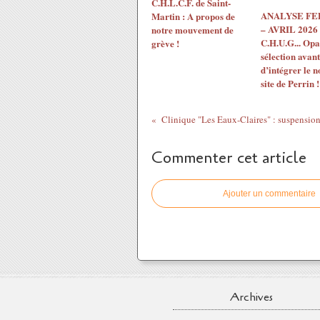
C.H.L.C.F. de Saint-
ANALYSE F
Martin : A propos de
– AVRIL 2026 
notre mouvement de
C.H.U.G... Opac
grève !
sélection avant
d’intégrer le 
site de Perrin !
Commenter cet article
Ajouter un commentaire
Archives