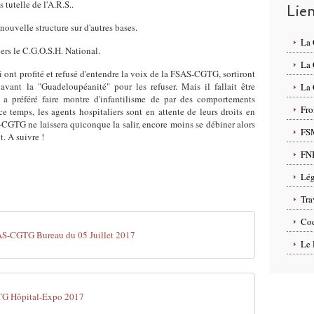
 tutelle de l'A.R.S..
Lie
nouvelle structure sur d'autres bases.
La
ers le C.G.O.S.H. National.
La
i ont profité et refusé d'entendre la voix de la FSAS-CGTG, sortiront
avant la "Guadeloupéanité" pour les refuser. Mais il fallait être
La 
a préféré faire montre d'infantilisme de par des comportements
Fro
e temps, les agents hospitaliers sont en attente de leurs droits en
-CGTG ne laissera quiconque la salir, encore moins se débiner alors
FS
t. A suivre !
FN
Lég
Tra
Cod
AS-CGTG Bureau du 05 Juillet 2017
Le 
TG Hôpital-Expo 2017