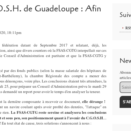
O.S.H. de Guadeloupe : Afin
Sui
RS
2020, 18:11pm
 fédération datant de Septembre 2017 et relatant, déjà, les
ion, ainsi que divers courriers où la FSAS-CGTG interpellait sur ces
e Conseil d'Administration est paritaire et que la FSAS-CGTG y
New
cé par des fonds publics (selon la masse salariale des hôpitaux de
Abonne
nt-Barthélemy), la chambre Régionale des compte a mener des
article
us dénonçons, voire plus. Les conclusions étaient très attendues, la
Email
i 25, pour préparer un Conseil d'Administration prévu le mardi 29
 demandé un report pour avoir le temps d'en analyser la teneur.
elle dérange !
st la dernière composante à recevoir ce document,
nt un navire coulant après avoir profité des denrées, "l'attaque" en
La FSAS-CGTG reste sereine et analysera les conclusions
de rien.
t et sous peu, son positionnement quant à l'avenir du C.G.O.S.H
....
 ! En tout état de cause, trois solutions s'annoncent à nous :