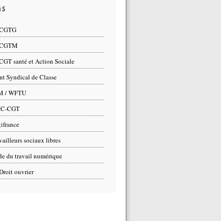
ns
 CGTG
 CGTM
CGT santé et Action Sociale
nt Syndical de Classe
M / WFTU
IC-CGT
ifrance
vailleurs sociaux libres
e du travail numérique
Droit ouvrier