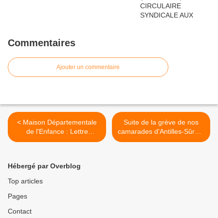
Commentaires
Ajouter un commentaire
< Maison Départementale
Suite de la grève de nos
de l'Enfance : Lettre
camarades d'Antilles-Sûreté
ouverte aux parlementaires
: Conférence de presse de
de la Guadeloupe.
la C.G.T.G. et Convocation
de notre secrétaire général
Hébergé par Overblog
à la gendarmerie. >
Top articles
Pages
Contact